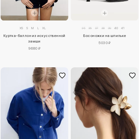
XS
S
M
L
XL
35
36
37
38
39
40
41
Куртка-баллон из искусственной
Босоножки на шпильке
замши
5030 ₽
9680 ₽