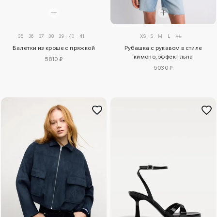
35
36
37
38
39
40
41
XS
S
M
L
XL
Балетки из кроше с пряжкой
Рубашка с рукавом в стиле
кимоно, эффект льна
5810 ₽
5030 ₽