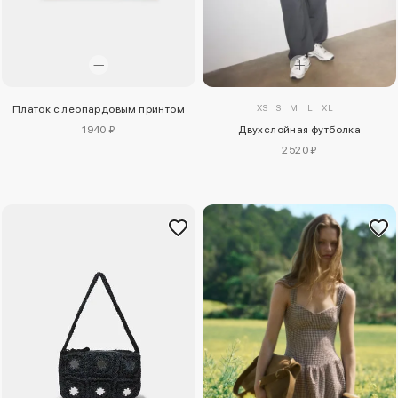
XS
S
M
L
XL
Платок с леопардовым принтом
1940 ₽
Двухслойная футболка
2520 ₽