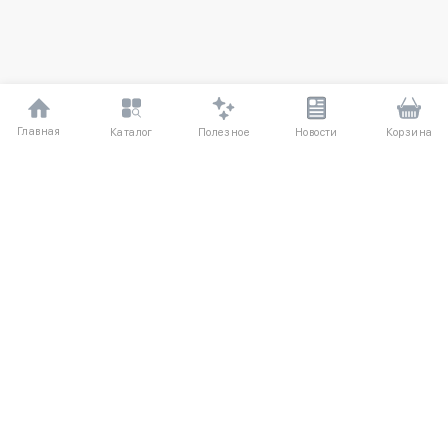
Главная
Полезное
Каталог
Новости
Корзина
ДЛЯ ПОКУПАТЕЛЕЙ
Частые вопросы
О компании
Способы оплаты
Соглашение
Доставка
Агентский договор
Обмен и возврат
Отзывы