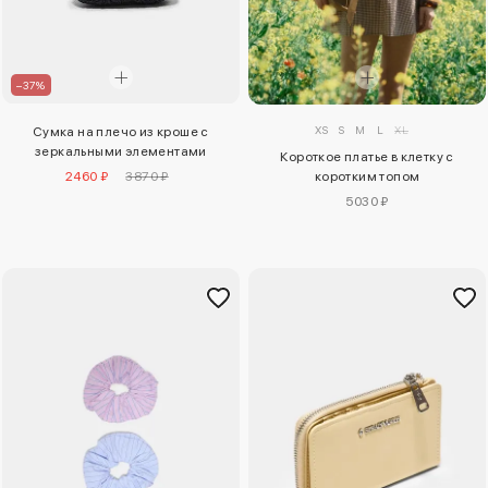
–37%
XS
S
M
L
XL
Сумка на плечо из кроше с
зеркальными элементами
Короткое платье в клетку с
2460 ₽
3870 ₽
коротким топом
5030 ₽