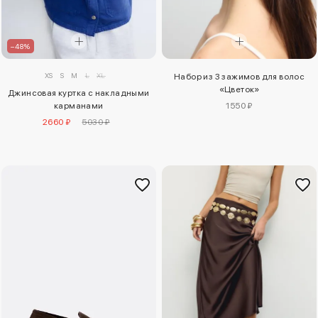
–48%
XS
S
M
L
XL
Набор из 3 зажимов для волос
«Цветок»
Джинсовая куртка с накладными
карманами
1550 ₽
2660 ₽
5030 ₽