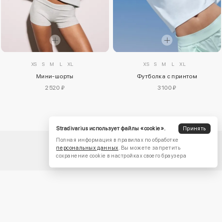
XS
S
M
L
XL
XS
S
M
L
XL
Мини-шорты
Футболка с принтом
2520 ₽
3100 ₽
Stradivarius использует файлы «cookie».
Принять
Полная информация в правилах по обработке
персональных данных
. Вы можете запретить
сохранение cookie в настройках своего браузера