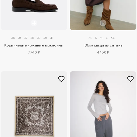
35
36
37
38
39
40
41
XS
S
M
L
XL
Коричневые кожаные мокасины
Юбка миди из сатина
7740 ₽
4450 ₽