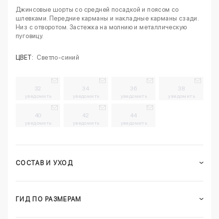
Джинсовые шорты со средней посадкой и поясом со
шлевками. Передние карманы и накладные карманы сзади.
Низ с отворотом. Застежка на молнию и металлическую
пуговицу.
ЦВЕТ:
Светло-синий
32
34
36
38
уведомить
уведомить
уведомить
уведомить
40
42
44
уведомить
уведомить
уведомить
СОСТАВ И УХОД
ГИД ПО РАЗМЕРАМ