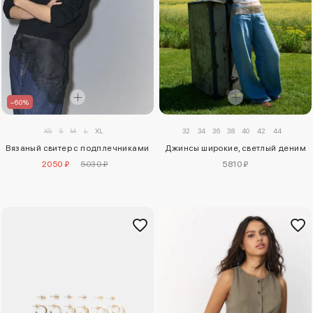
–60%
XS
S
M
L
XL
32
34
36
38
40
42
44
Вязаный свитер с подплечниками
Джинсы широкие, светлый деним
2050 ₽
5030 ₽
5810 ₽