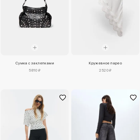
Сумка с заклепками
Кружевное парео
5810 ₽
2520 ₽