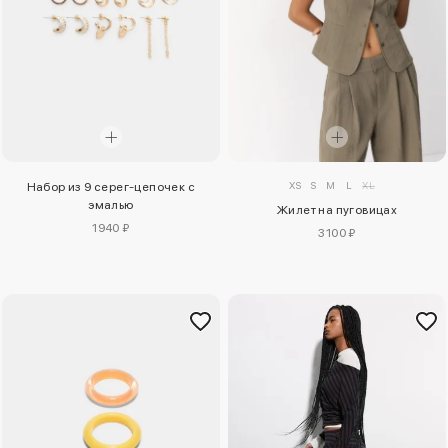
XS
S
M
L
XL
Набор из 9 серег-цепочек с
эмалью
Жилет на пуговицах
1940 ₽
3100 ₽