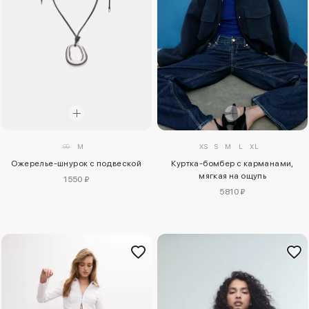
99
M
XS
S
M
L
XL
Ожерелье-шнурок с подвеской
Куртка-бомбер с карманами,
мягкая на ощупь
1550 ₽
5810 ₽