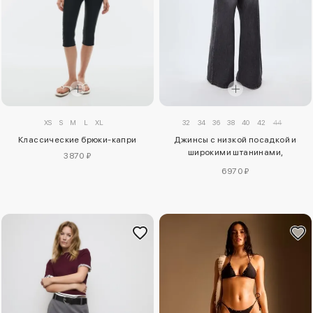
XS
S
M
L
XL
32
34
36
38
40
42
44
Классические брюки-капри
Джинсы с низкой посадкой и
широкими штанинами,
3870 ₽
украшенные звездами
6970 ₽