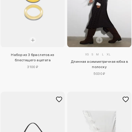
XS
S
M
L
XL
Набор из 3 браслетов из
блестящего ацетата
Длинная асимметричная юбка в
3100 ₽
полоску
5030 ₽