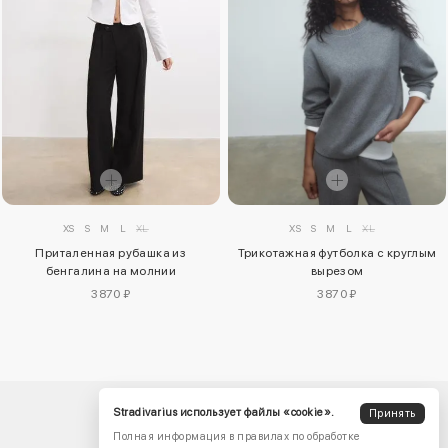
XS
S
M
L
XL
XS
S
M
L
XL
Приталенная рубашка из
Трикотажная футболка с круглым
бенгалина на молнии
вырезом
3870 ₽
3870 ₽
Stradivarius использует файлы «cookie».
Принять
Полная информация в правилах по обработке