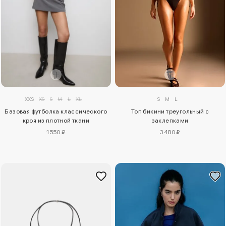
XXS
XS
S
M
L
XL
S
M
L
Базовая футболка классического
Топ бикини треугольный с
кроя из плотной ткани
заклепками
1550 ₽
3480 ₽