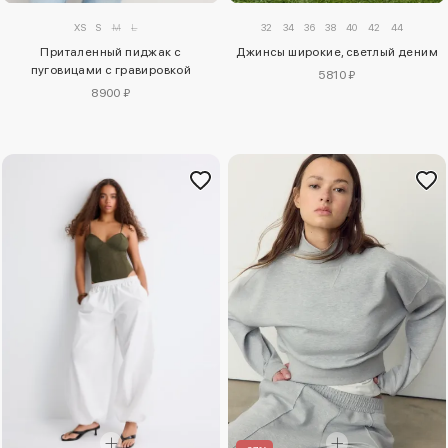
XS
S
M
L
32
34
36
38
40
42
44
Приталенный пиджак с
Джинсы широкие, светлый деним
пуговицами с гравировкой
5810 ₽
8900 ₽