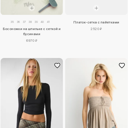
35
36
37
38
39
40
41
Платок-сетка с пайетками
Босоножки на шпильке с сеткой и
2520 ₽
бусинами
6970 ₽