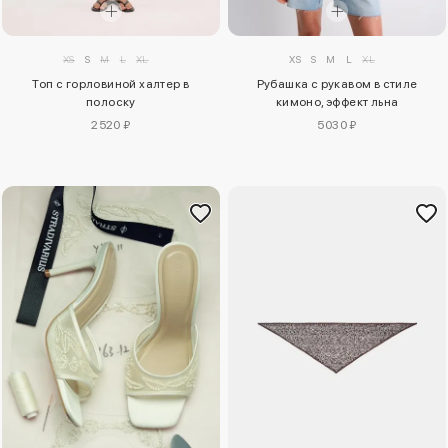
XS
S
M
L
XL
XS
S
M
L
XL
Топ с горловиной халтер в
Рубашка с рукавом в стиле
полоску
кимоно, эффект льна
2520 ₽
5030 ₽