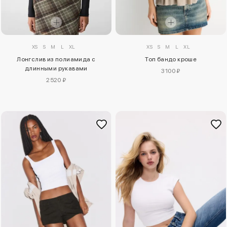
XS
S
M
L
XL
XS
S
M
L
XL
Лонгслив из полиамида с
Топ бандо кроше
длинными рукавами
3100 ₽
2520 ₽