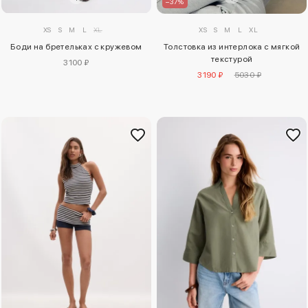
–37%
XS
S
M
L
XL
XS
S
M
L
XL
Боди на бретельках с кружевом
Толстовка из интерлока с мягкой
текстурой
3100 ₽
3190 ₽
5030 ₽