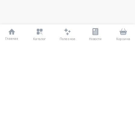
Главная
Полезное
Каталог
Новости
Корзина
ДЛЯ ПОКУПАТЕЛЕЙ
Частые вопросы
О компании
Способы оплаты
Соглашение
Доставка
Агентский договор
Обмен и возврат
Отзывы