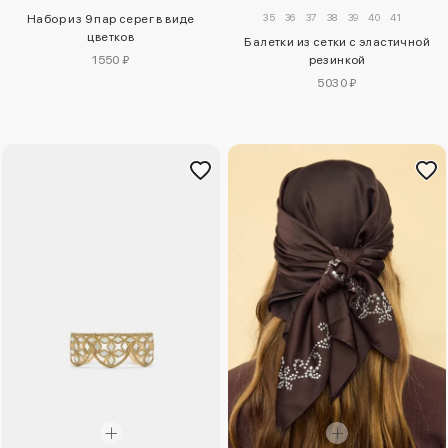
35
36
37
38
39
40
41
Набор из 9 пар серег в виде
цветков
Балетки из сетки с эластичной
1550 ₽
резинкой
5030 ₽