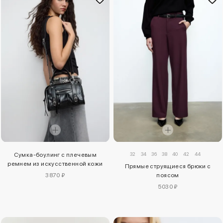
32
34
36
38
40
42
44
Сумка-боулинг с плечевым
ремнем из искусственной кожи
Прямые струящиеся брюки с
3870 ₽
поясом
5030 ₽