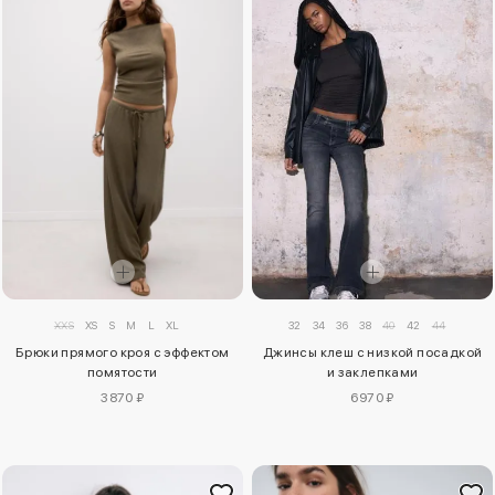
XXS
XS
S
M
L
XL
32
34
36
38
40
42
44
Брюки прямого кроя с эффектом
Джинсы клеш с низкой посадкой
помятости
и заклепками
3870 ₽
6970 ₽