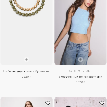
XS
S
M
L
XL
Набор из двух колье с бусинами
2520 ₽
Укороченный топ с пайетками
3870 ₽