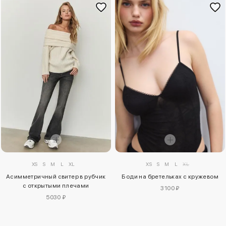
XS
S
M
L
XL
XS
S
M
L
XL
Асимметричный свитер в рубчик
Боди на бретельках с кружевом
с открытыми плечами
3100 ₽
5030 ₽