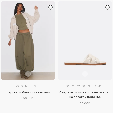
XS
S
M
L
XL
35
36
37
38
39
40
41
Шаровары батал с завязками
Сандалии из искусственной кожи
на плоской подошве
5030 ₽
4450 ₽