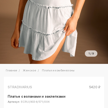
1
/
9
Главная
Женское
Платья и комбинезоны
STRADIVARIUS
5420 ₽
Платье с воланами и заклепками
Артикул:
ECRU|9034/571/004