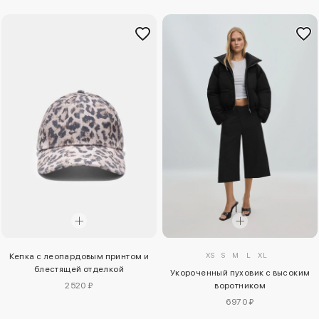
XS
S
M
L
XL
Кепка с леопардовым принтом и
блестящей отделкой
Укороченный пуховик с высоким
2520 ₽
воротником
6970 ₽