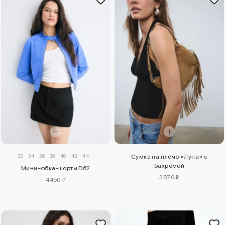
32
34
36
38
40
42
44
Сумка на плечо «Луна» с
бахромой
Мини-юбка-шорты D62
3870 ₽
4450 ₽