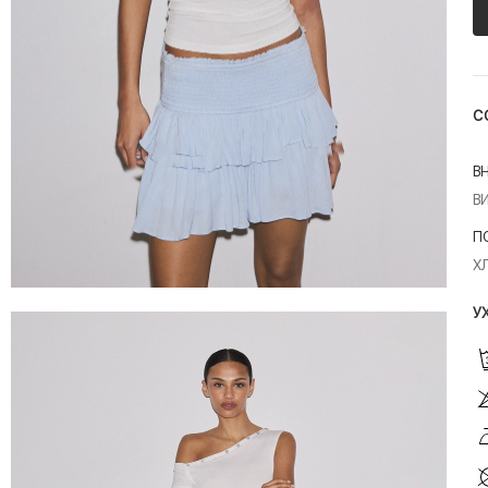
С
В
В
П
Х
У