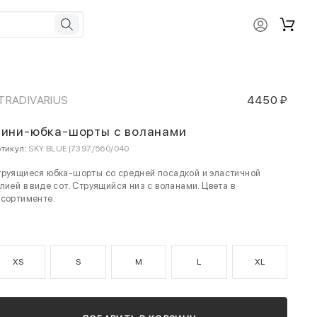
TRADIVARIUS
4450 ₽
ини-юбка-шорты с воланами
тикул:
SKY BLUE|7397/560/040
руящиеся юбка-шорты со средней посадкой и эластичной
лией в виде сот. Струящийся низ с воланами. Цвета в
сортименте.
XS
S
M
L
XL