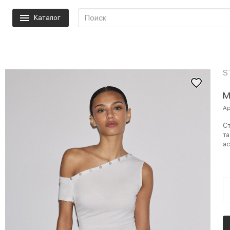
Каталог
S
М
Ар
Ст
та
ас