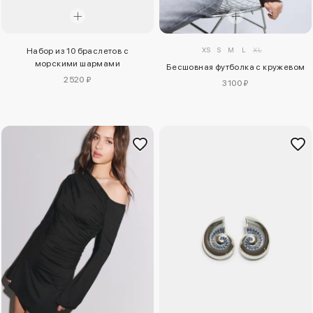
XS
S
M
L
XL
Набор из 10 браслетов с
морскими шармами
Бесшовная футболка с кружевом
2520 ₽
3100 ₽