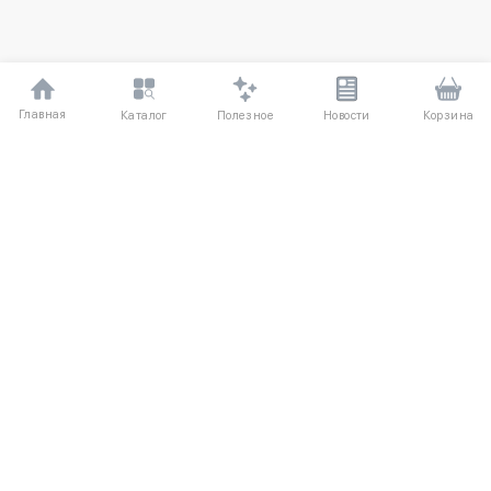
Главная
Полезное
Каталог
Новости
Корзина
ДЛЯ ПОКУПАТЕЛЕЙ
Частые вопросы
О компании
Способы оплаты
Соглашение
Доставка
Агентский договор
Обмен и возврат
Отзывы