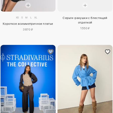
XS
S
M
L
XL
Серьги-ракушки с блестящей
отделкой
Короткое асимметричное платье
1550 ₽
3870 ₽