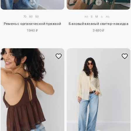
70
80
90
XS
S
M
L
XL
Ремень с органической пряжкой
Базовый вязаный свитер-накидка
1940 ₽
3480 ₽