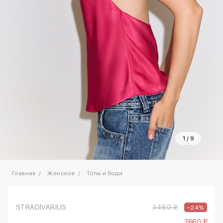
1
/
9
Главная
Женское
Топы и боди
STRADIVARIUS
3480 ₽
–24%
2660 ₽