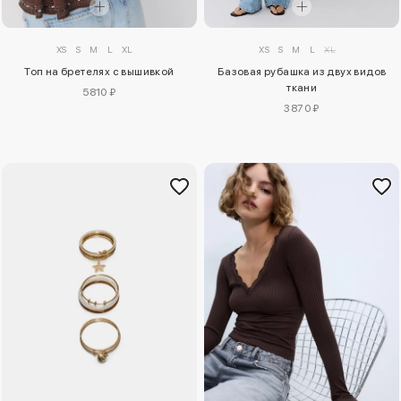
XS
S
M
L
XL
XS
S
M
L
XL
Топ на бретелях с вышивкой
Базовая рубашка из двух видов
ткани
5810 ₽
3870 ₽