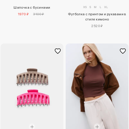
XS
S
M
L
XL
Шапочка с бусинами
1970 ₽
3100 ₽
Футболка с принтом и рукавами в
стиле кимоно
2520 ₽