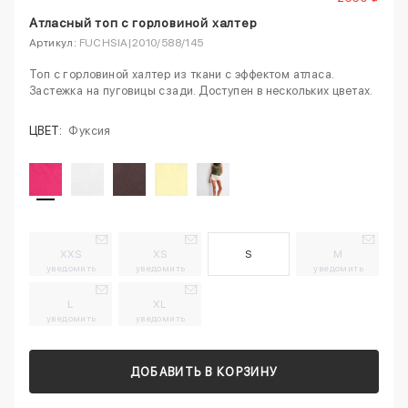
Атласный топ с горловиной халтер
Артикул:
FUCHSIA|2010/588/145
Топ с горловиной халтер из ткани с эффектом атласа.
Застежка на пуговицы сзади. Доступен в нескольких цветах.
ЦВЕТ:
Фуксия
XXS
XS
S
M
уведомить
уведомить
уведомить
L
XL
уведомить
уведомить
ДОБАВИТЬ В КОРЗИНУ