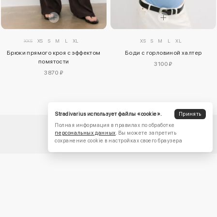
XXS
XS
S
M
L
XL
XS
S
M
L
XL
Брюки прямого кроя с эффектом
Боди с горловиной халтер
помятости
3100 ₽
3870 ₽
Stradivarius использует файлы «cookie».
Принять
Полная информация в правилах по обработке
персональных данных
. Вы можете запретить
сохранение cookie в настройках своего браузера