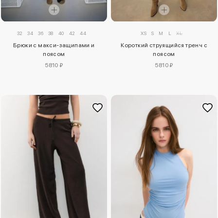
32
34
36
38
40
42
44
XS
S
M
L
XL
Брюки с макси-защипами и
Короткий струящийся тренч с
поясом
поясом
5810 ₽
5810 ₽