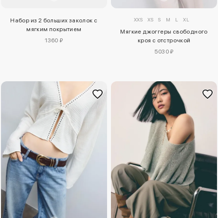
XXS
XS
S
M
L
XL
Набор из 2 больших заколок с
мягким покрытием
Мягкие джоггеры свободного
1360 ₽
кроя с отстрочкой
5030 ₽