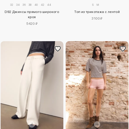
32
34
36
38
40
42
44
S
M
D92 Джинсы прямого широкого
Топ из трикотажа с лентой
кроя
3100 ₽
5420 ₽