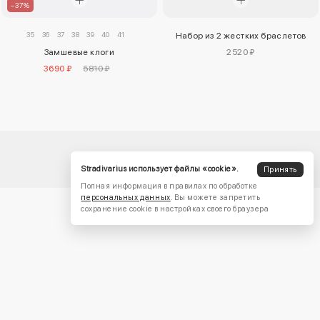
–37%
35
36
37
38
39
40
41
Набор из 2 жестких браслетов
Замшевые клоги
2520 ₽
3690 ₽
5810 ₽
Stradivarius использует файлы «cookie».
Принять
Полная информация в правилах по обработке
персональных данных
. Вы можете запретить
сохранение cookie в настройках своего браузера