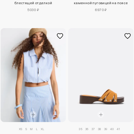
блестящей отделкой
каменной пуговицей на поясе
5030 ₽
6970 ₽
XS
S
M
L
XL
35
36
37
38
39
40
41