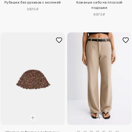
Рубашка без рукавов с молнией
Кожаные сабо на плоской
подошве
3870 ₽
6970 ₽
32
34
36
38
40
42
44