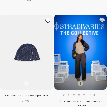
3870 ₽
32
34
36
38
40
42
44
Вязаная шапочка со стразами
2520 ₽
Брюки с макси-защипами и
поясом