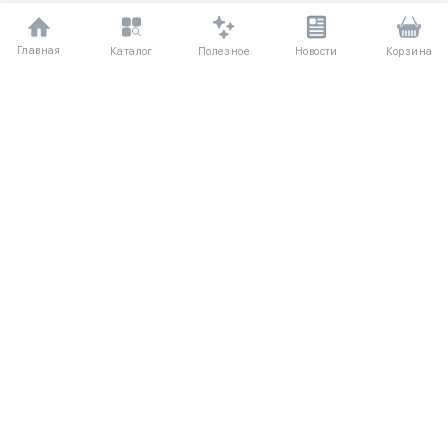
Главная
Полезное
Каталог
Новости
Корзина
ДЛЯ ПОКУПАТЕЛЕЙ
Частые вопросы
О компании
Способы оплаты
Соглашение
Доставка
Агентский договор
Обмен и возврат
Отзывы
КАТАЛОГ
КОНТАКТЫ
Женское
+7 (916) 504-55-88