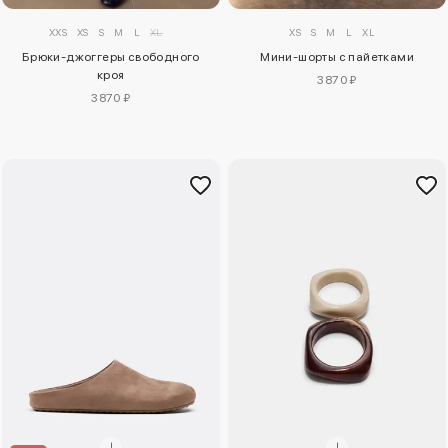
XXS
XS
S
M
L
XL
XS
S
M
L
XL
Брюки-джоггеры свободного
Мини-шорты с пайетками
кроя
3870 ₽
3870 ₽