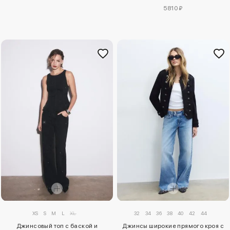
5810 ₽
XS
S
M
L
XL
32
34
36
38
40
42
44
Джинсовый топ с баской и
Джинсы широкие прямого кроя с