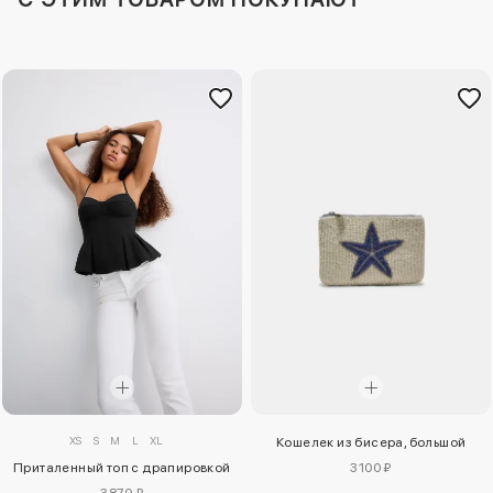
XS
S
M
L
XL
Кошелек из бисера, большой
Приталенный топ с драпировкой
3100 ₽