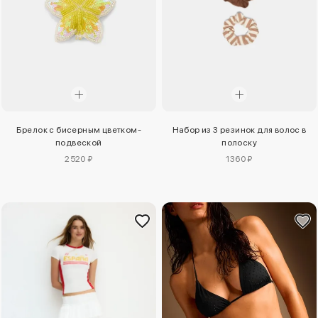
Брелок с бисерным цветком-
Набор из 3 резинок для волос в
подвеской
полоску
2520 ₽
1360 ₽