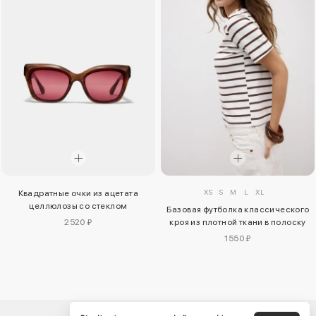
XS
S
M
L
XL
Квадратные очки из ацетата
целлюлозы со стеклом
Базовая футболка классического
2520 ₽
кроя из плотной ткани в полоску
1550 ₽