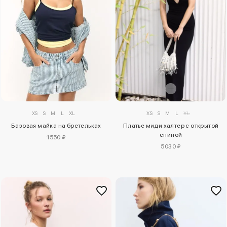
XS
S
M
L
XL
XS
S
M
L
XL
Базовая майка на бретельках
Платье миди халтер с открытой
спиной
1550 ₽
5030 ₽