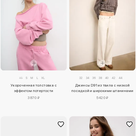
XS
S
M
L
XL
32
34
36
38
40
42
44
Укороченная толстовка с
Джинсы D91 из твила с низкой
эффектом потертости
посадкой и широкими штанинами
3870 ₽
5420 ₽