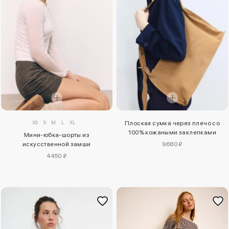
XS
S
M
L
XL
Плоская сумка через плечо со
100% кожаными заклепками
Мини-юбка-шорты из
искусственной замши
9680 ₽
4450 ₽