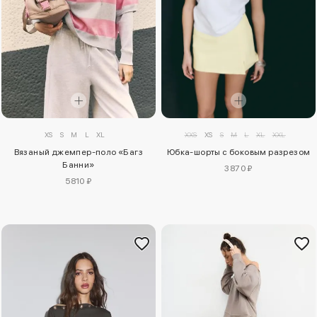
XS
S
M
L
XL
XXS
XS
S
M
L
XL
XXL
Вязаный джемпер-поло «Багз
Юбка-шорты с боковым разрезом
Банни»
3870 ₽
5810 ₽