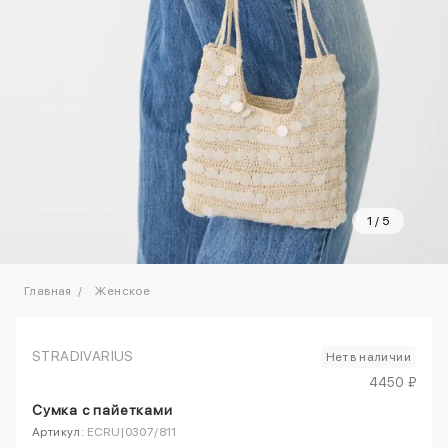
1
/
5
Главная
Женское
STRADIVARIUS
Нет в наличии
4450 ₽
Сумка с пайетками
Артикул:
ECRU|0307/811