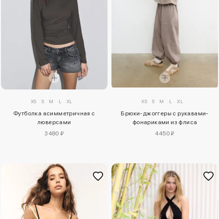
XS
S
M
L
XL
XS
S
M
L
XL
Футболка асимметричная с
Брюки-джоггеры с рукавами-
люверсами
фонариками из флиса
3480 ₽
4450 ₽