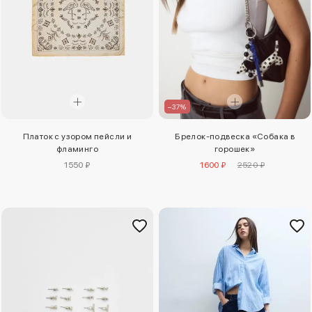
–37%
Платок с узором пейсли и
Брелок-подвеска «Собака в
фламинго
горошек»
1550 ₽
1600 ₽
2520 ₽