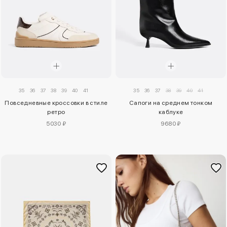
35
36
37
38
39
40
41
35
36
37
38
39
40
41
Повседневные кроссовки в стиле
Сапоги на среднем тонком
ретро
каблуке
5030 ₽
9680 ₽