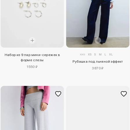
XXS
XS
S
M
L
XL
Набор из 9 пар мини-сережек в
форме слезы
Рубашка под льняной эффект
1550 ₽
3870 ₽