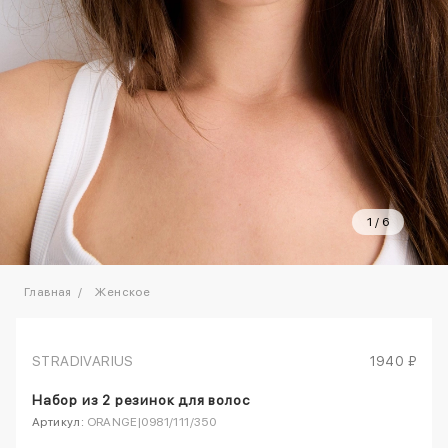
1
/
6
Главная
Женское
STRADIVARIUS
1940 ₽
Набор из 2 резинок для волос
Артикул:
ORANGE|0981/111/350