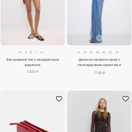
XS
S
M
L
XL
32
34
36
38
40
42
44
Бесшовный топ с квадратным
Джинсы прямого кроя с
вырезом
леопардовым принтом и
блестящей отделкой
2520 ₽
7740 ₽