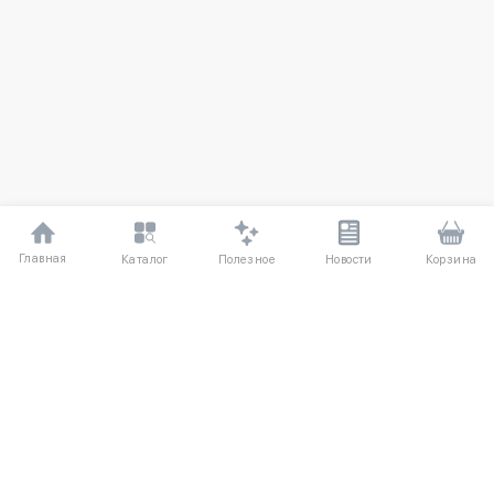
Главная
Полезное
Каталог
Новости
Корзина
ДЛЯ ПОКУПАТЕЛЕЙ
Частые вопросы
О компании
Способы оплаты
Соглашение