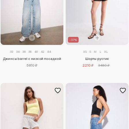
–37%
32
34
36
38
40
42
44
XS
S
M
L
XL
Джинсы barrel с низкой посадкой
Шорты рустик
5810 ₽
2210 ₽
3480 ₽