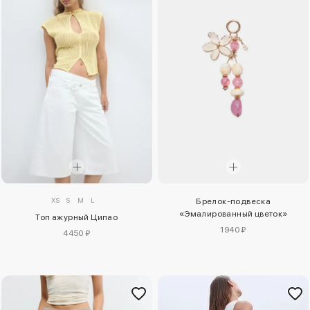
XS
S
M
L
Брелок-подвеска
«Эмалированный цветок»
Топ ажурный Ципао
1940 ₽
4450 ₽