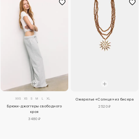
XXS
XS
S
M
L
XL
Ожерелье «Солнце» из бисера
Брюки-джоггеры свободного
2520 ₽
кроя
3480 ₽