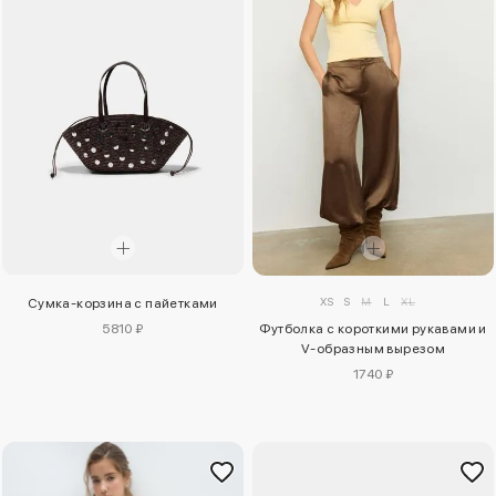
XS
S
M
L
XL
Сумка-корзина с пайетками
5810 ₽
Футболка с короткими рукавами и
V-образным вырезом
1740 ₽