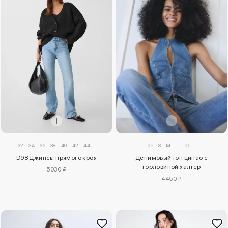
32
34
36
38
40
42
44
XS
S
M
L
XL
D98 Джинсы прямого кроя
Денимовый топ ципао с
горловиной халтер
5030 ₽
4450 ₽