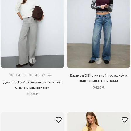
32
34
36
38
40
42
44
Джинсы D91 с низкой посадкой и
широкими штанинами
Джинсы D77 в минималистичном
стиле с карманами
5420 ₽
5810 ₽