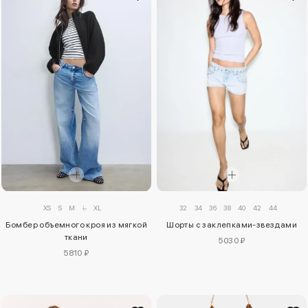
XS
S
M
L
XL
32
34
36
38
40
42
44
Бомбер объемного кроя из мягкой
Шорты с заклепками-звездами
ткани
5030 ₽
5810 ₽