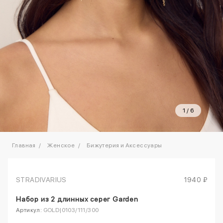
1
/
6
Главная
Женское
Бижутерия и Аксессуары
STRADIVARIUS
1940 ₽
Набор из 2 длинных серег Garden
Артикул:
GOLD|0103/111/300