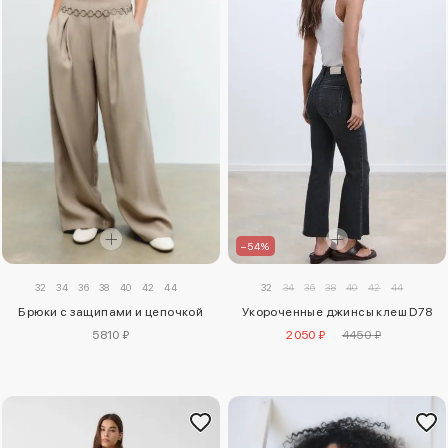
–54%
32
34
36
38
40
42
44
32
34
36
38
40
42
44
Брюки с защипами и цепочкой
Укороченные джинсы клеш D78
5810 ₽
2050 ₽
4450 ₽