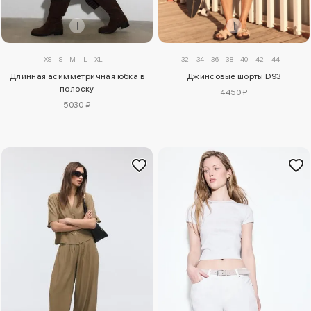
XS
S
M
L
XL
32
34
36
38
40
42
44
Длинная асимметричная юбка в
Джинсовые шорты D93
полоску
4450 ₽
5030 ₽