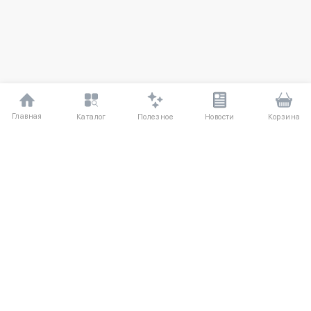
Главная
Полезное
Каталог
Новости
Корзина
ДЛЯ ПОКУПАТЕЛЕЙ
Частые вопросы
О компании
Способы оплаты
Соглашение
Доставка
Агентский договор
Обмен и возврат
Отзывы