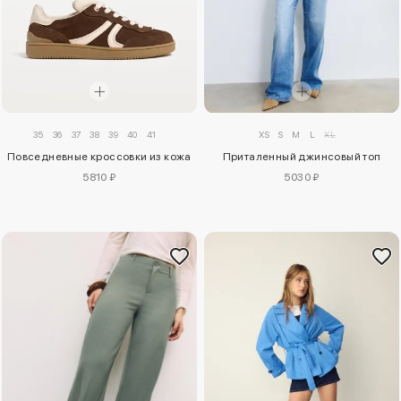
35
36
37
38
39
40
41
XS
S
M
L
XL
Повседневные кроссовки из кожа
Приталенный джинсовый топ
5810 ₽
5030 ₽