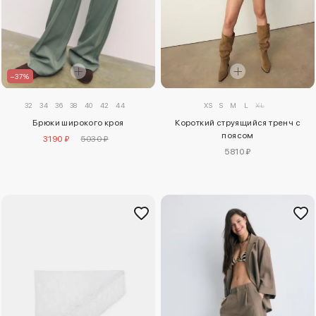
–37%
32
34
36
38
40
42
44
XS
S
M
L
XL
Брюки широкого кроя
Короткий струящийся тренч с
поясом
3190 ₽
5030 ₽
5810 ₽