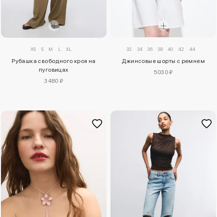
XS
S
M
L
XL
32
34
36
38
40
42
44
Рубашка свободного кроя на
Джинсовые шорты с ремнем
пуговицах
5030 ₽
3480 ₽