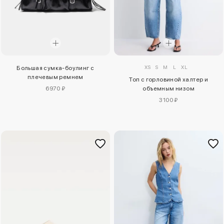
XS
S
M
L
XL
Большая сумка-боулинг с
плечевым ремнем
Топ с горловиной халтер и
6970 ₽
объемным низом
3100 ₽