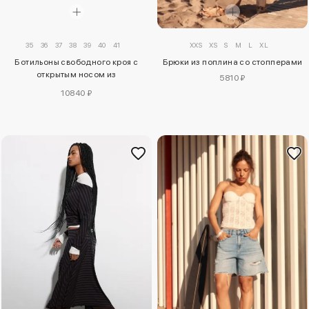
35
36
37
38
39
40
41
XXS
XS
S
M
L
XL
Ботильоны свободного кроя с
Брюки из поплина со стопперами
открытым носом из
5810 ₽
искусственной замши
10840 ₽