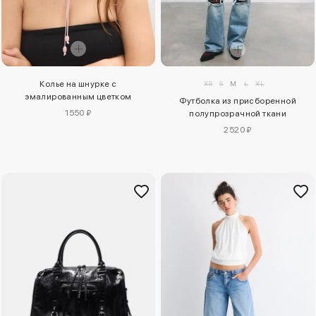
XS
S
M
L
XL
Колье на шнурке с
эмалированным цветком
Футболка из присборенной
1550 ₽
полупрозрачной ткани
2520 ₽