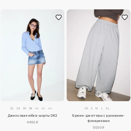
32
34
36
38
40
42
44
XS
S
M
L
XL
Джинсовая юбка-шорты D62
Брюки-джоггеры с рукавами-
фонариками
4450 ₽
5030 ₽