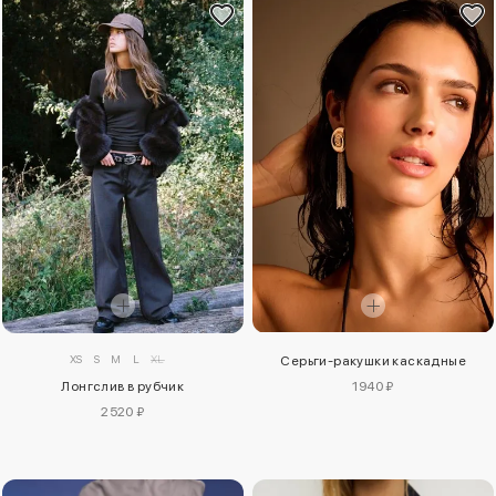
XS
S
M
L
XL
Серьги-ракушки каскадные
Лонгслив в рубчик
1940 ₽
2520 ₽