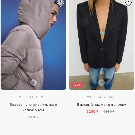
–44%
XS
S
M
L
XL
XS
S
M
L
XL
Базовая стеганая куртка с
Базовый пиджак в полоску
капюшоном
3280 ₽
5810 ₽
6970 ₽