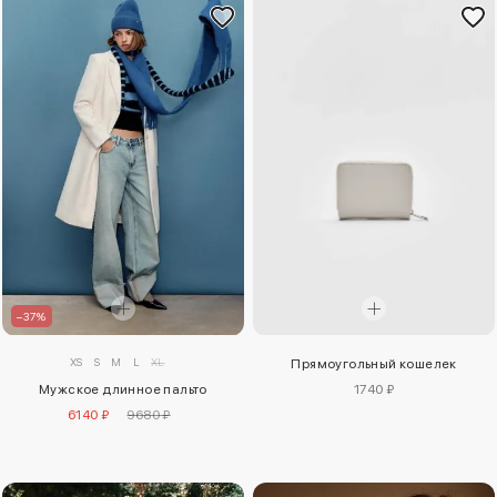
–37%
XS
S
M
L
XL
Прямоугольный кошелек
Мужское длинное пальто
1740 ₽
6140 ₽
9680 ₽