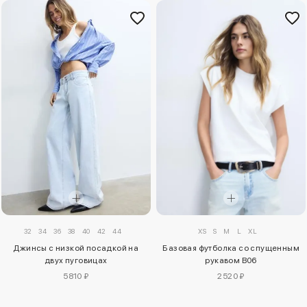
32
34
36
38
40
42
44
XS
S
M
L
XL
Джинсы с низкой посадкой на
Базовая футболка со спущенным
двух пуговицах
рукавом B06
5810 ₽
2520 ₽