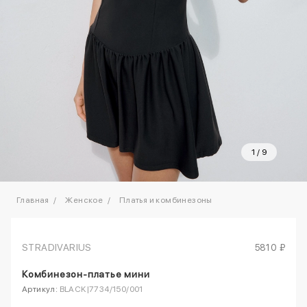
1
/
9
Главная
Женское
Платья и комбинезоны
STRADIVARIUS
5810 ₽
Комбинезон-платье мини
Артикул:
BLACK|7734/150/001