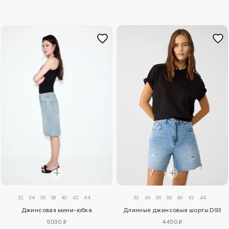
32
34
36
38
40
42
44
32
34
36
38
40
42
44
Джинсовая мини-юбка
Длинные джинсовые шорты D93
5030 ₽
4450 ₽