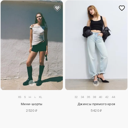
XS
S
M
L
XL
32
34
36
38
40
42
44
Мини-шорты
Джинсы прямого кроя
2520 ₽
5420 ₽