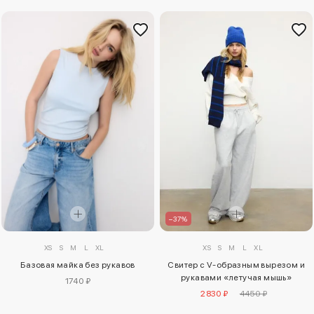
–37%
XS
S
M
L
XL
XS
S
M
L
XL
Базовая майка без рукавов
Свитер с V-образным вырезом и
рукавами «летучая мышь»
1740 ₽
2830 ₽
4450 ₽