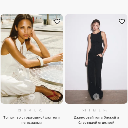
XS
S
M
L
XL
XS
S
M
L
XL
Топ ципао с горловиной халтер и
Джинсовый топ с баской и
пуговицами
блестящей отделкой