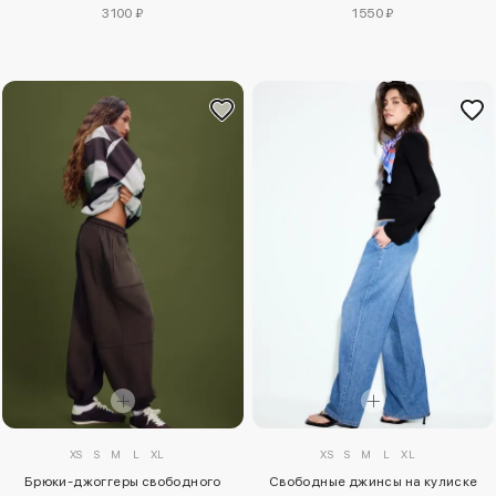
3100 ₽
1550 ₽
XS
S
M
L
XL
XS
S
M
L
XL
Брюки-джоггеры свободного
Свободные джинсы на кулиске