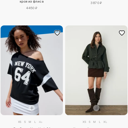
кроя из флиса
3870 ₽
4450 ₽
XS
S
M
L
XL
XS
S
M
L
XL