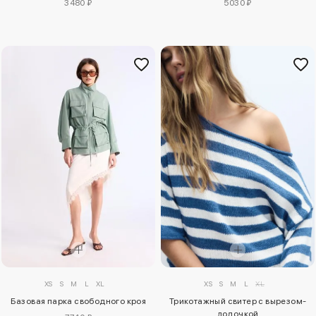
3480 ₽
5030 ₽
XS
S
M
L
XL
XS
S
M
L
XL
Базовая парка свободного кроя
Трикотажный свитер с вырезом-
лодочкой