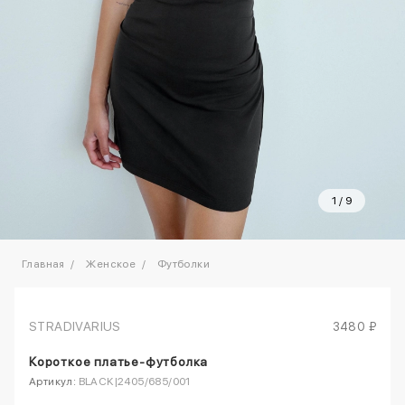
1
/
9
Главная
Женское
Футболки
STRADIVARIUS
3480 ₽
Короткое платье-футболка
Артикул:
BLACK|2405/685/001