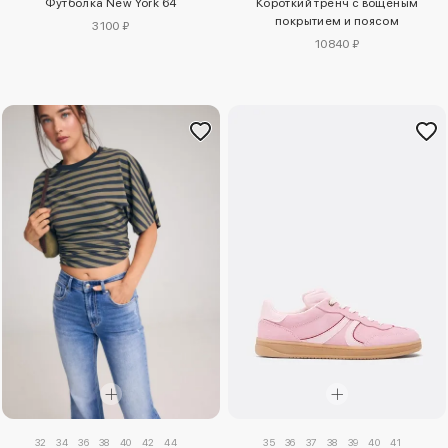
Футболка New York 64
Короткий тренч с вощеным
покрытием и поясом
3100 ₽
10840 ₽
32
34
36
38
40
42
44
35
36
37
38
39
40
41