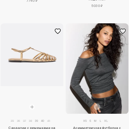
7740 ₽
5030 ₽
35
36
37
38
39
40
41
XS
S
M
L
XL
Сандалии с ремешками на
Асимметричная футболка с