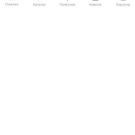
Главная
Полезное
Каталог
Новости
Корзина
ДЛЯ ПОКУПАТЕЛЕЙ
Частые вопросы
О компании
Способы оплаты
Соглашение
Доставка
Агентский договор
Обмен и возврат
Отзывы
КАТАЛОГ
КОНТАКТЫ
Женское
+7 (916) 504-55-88
Коллекции
Написать нам