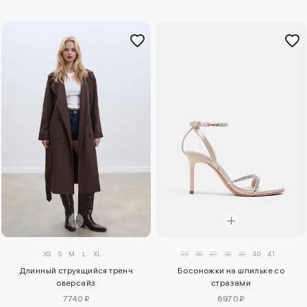
XS
S
M
L
XL
35
36
37
38
39
40
41
Длинный струящийся тренч
Босоножки на шпильке со
оверсайз
стразами
7740 ₽
6970 ₽