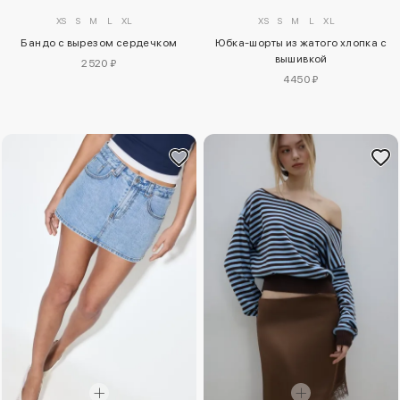
XS
S
M
L
XL
XS
S
M
L
XL
Бандо с вырезом сердечком
Юбка-шорты из жатого хлопка с
вышивкой
2520 ₽
4450 ₽