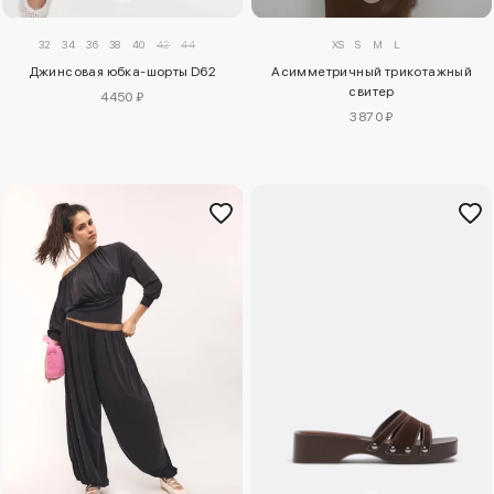
32
34
36
38
40
42
44
XS
S
M
L
Джинсовая юбка-шорты D62
Асимметричный трикотажный
свитер
4450 ₽
3870 ₽