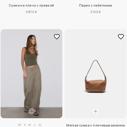
Сумка на плечо с пряжкой
Парео с пайетками
3870 ₽
3100 ₽
XS
S
M
L
XL
Мягкая сумка с плечевым ремнем