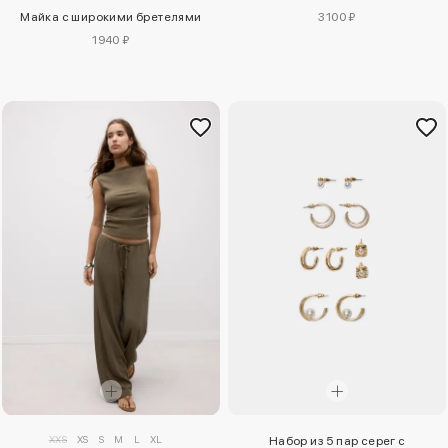
Майка с широкими бретелями
3100 ₽
1940 ₽
XXS
XS
S
M
L
XL
Набор из 5 пар серег с