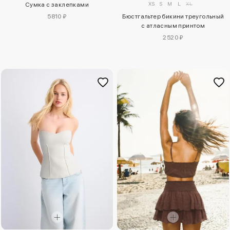
XS
S
M
L
XL
Сумка с заклепками
5810 ₽
Бюстгальтер бикини треугольный
с атласным принтом
2520 ₽