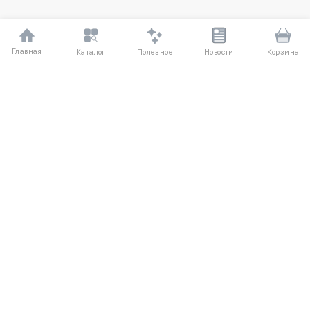
Главная
Полезное
Каталог
Новости
Корзина
ДЛЯ ПОКУПАТЕЛЕЙ
Частые вопросы
О компании
Способы оплаты
Соглашение
Доставка
Агентский договор
Обмен и возврат
Отзывы
КАТАЛОГ
КОНТАКТЫ