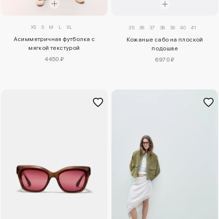
XS
S
M
L
XL
35
36
37
38
39
40
41
Асимметричная футболка с
Кожаные сабо на плоской
мягкой текстурой
подошве
4450 ₽
6970 ₽