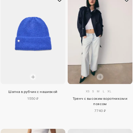
XS
S
M
L
XL
Шапка в рубчик с нашивкой
1550 ₽
Тренч с высоким воротником и
поясом
7740 ₽