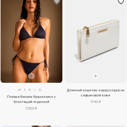
XS
S
M
L
XL
Длинный кошелек-кардхолдер из
сафьяновой кожи
Плавки бикини бразильяно с
блестящей отделкой
1740 ₽
2520 ₽