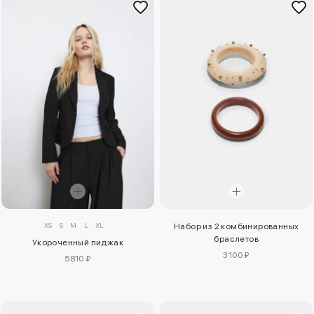
XS
S
M
L
XL
Набор из 2 комбинированных
браслетов
Укороченный пиджак
3100 ₽
5810 ₽