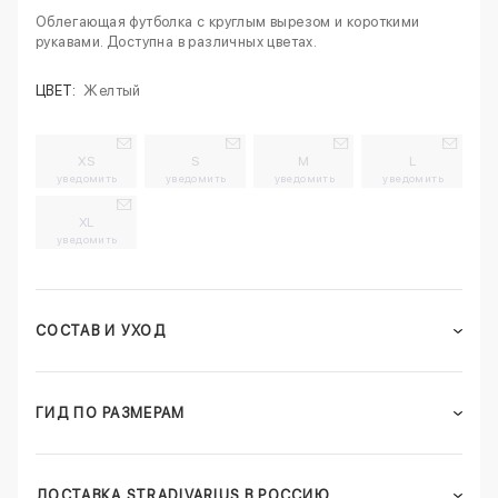
Облегающая футболка с круглым вырезом и короткими
рукавами. Доступна в различных цветах.
ЦВЕТ:
Желтый
XS
S
M
L
уведомить
уведомить
уведомить
уведомить
XL
уведомить
СОСТАВ И УХОД
ГИД ПО РАЗМЕРАМ
ДОСТАВКА STRADIVARIUS В РОССИЮ