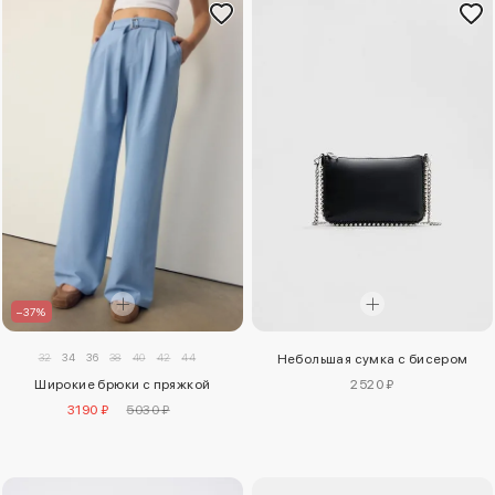
–37%
32
34
36
38
40
42
44
Небольшая сумка с бисером
Широкие брюки с пряжкой
2520 ₽
3190 ₽
5030 ₽