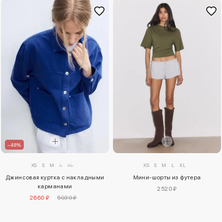
–48%
XS
S
M
L
XL
XS
S
M
L
XL
Джинсовая куртка с накладными
Мини-шорты из футера
карманами
2520 ₽
2660 ₽
5030 ₽