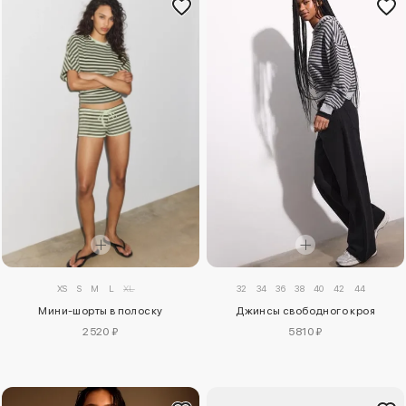
XS
S
M
L
XL
32
34
36
38
40
42
44
Мини-шорты в полоску
Джинсы свободного кроя
2520 ₽
5810 ₽