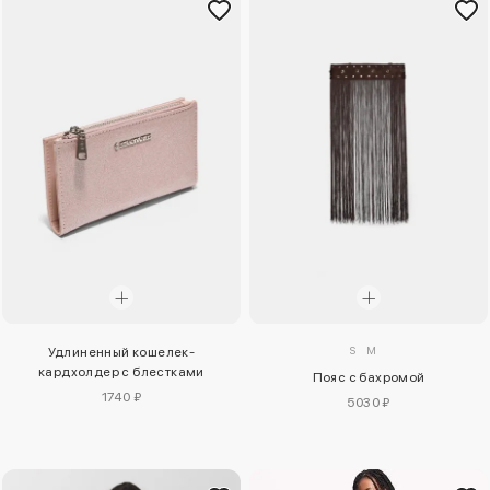
S
M
Удлиненный кошелек-
кардхолдер с блестками
Пояс с бахромой
1740 ₽
5030 ₽