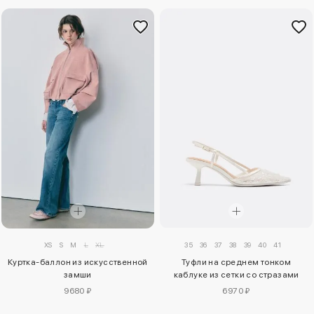
XS
S
M
L
XL
35
36
37
38
39
40
41
Куртка-баллон из искусственной
Туфли на среднем тонком
замши
каблуке из сетки со стразами
9680 ₽
6970 ₽