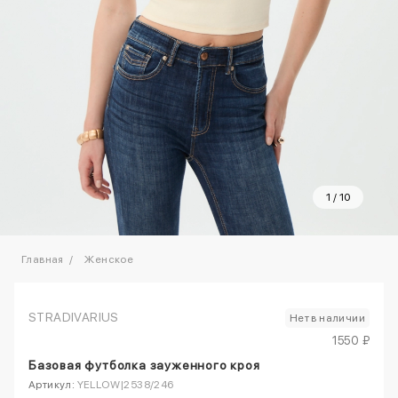
1
/
10
Главная
Женское
STRADIVARIUS
Нет в наличии
1550 ₽
Базовая футболка зауженного кроя
Артикул:
YELLOW|2538/246