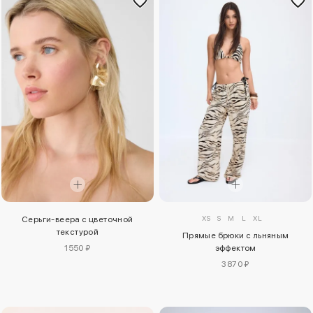
XS
S
M
L
XL
Серьги-веера с цветочной
текстурой
Прямые брюки с льняным
1550 ₽
эффектом
3870 ₽