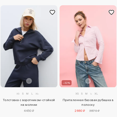
–32%
XS
S
M
L
XL
XS
S
M
L
XL
Толстовка с воротником-стойкой
Приталенная базовая рубашка в
на молнии
полоску
4450 ₽
2660 ₽
3870 ₽