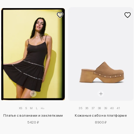
XS
S
M
L
XL
35
36
37
38
39
40
41
Платье с воланами и заклепками
Кожаные сабо на платформе
5420 ₽
8900 ₽