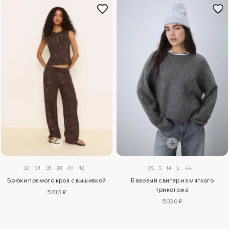
32
34
36
38
40
42
XS
S
M
L
XL
Брюки прямого кроя с вышивкой
Базовый свитер из мягкого
трикотажа
5810 ₽
5030 ₽