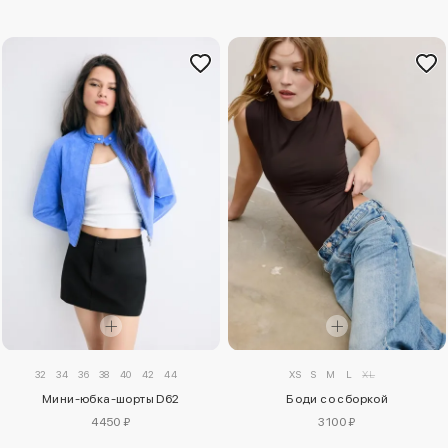
32
34
36
38
40
42
44
XS
S
M
L
XL
Мини-юбка-шорты D62
Боди со сборкой
4450 ₽
3100 ₽