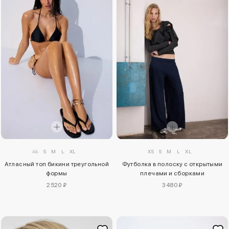
XS
S
M
L
XL
XS
S
M
L
XL
Атласный топ бикини треугольной
Футболка в полоску с открытыми
формы
плечами и сборками
2520 ₽
3480 ₽