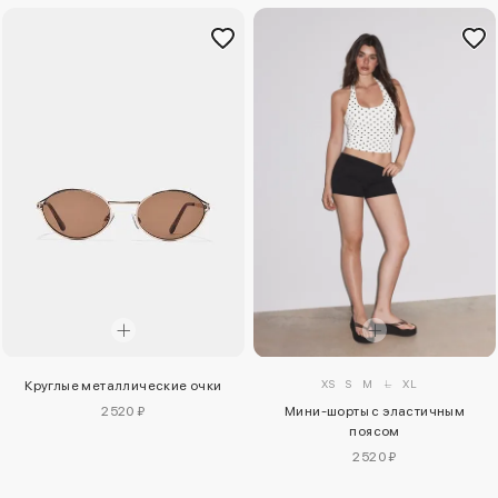
XS
S
M
L
XL
Круглые металлические очки
2520 ₽
Мини-шорты с эластичным
поясом
2520 ₽