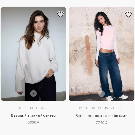
XS
S
M
L
XL
32
34
36
38
40
42
44
Базовый вязаный свитер
Бэгги-джинсы с заклёпками
5030 ₽
7740 ₽