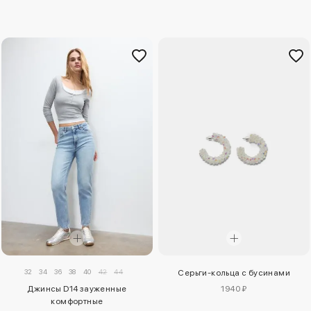
32
34
36
38
40
42
44
Серьги-кольца с бусинами
Джинсы D14 зауженные
1940 ₽
комфортные