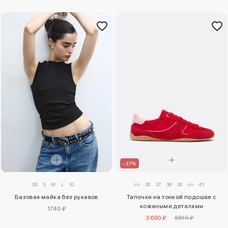
–37%
XS
S
M
L
XL
35
36
37
38
39
40
41
Базовая майка без рукавов
Тапочки на тонкой подошве с
кожаными деталями
1740 ₽
3690 ₽
5810 ₽