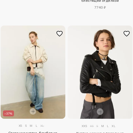
блестящей отделкой
7740 ₽
–37%
XS
S
M
L
XL
XXS
XS
S
M
L
XL