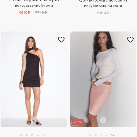
Стеганая куртка-бомбер из
Куртка-косуха с поясом из
искусственной кожи
искусственной кожи
4910 ₽
7740 ₽
5810 ₽
–35%
XS
S
M
L
XL
XS
S
M
L
XL