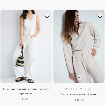
XXS
XS
S
M
L
XL
Комбинированная сумка-мешок
крючком
Толстовка из мягкой ткани
3100 ₽
4450 ₽