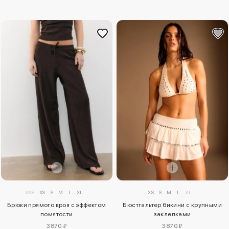
XXS
XS
S
M
L
XL
XS
S
M
L
XL
Брюки прямого кроя с эффектом
Бюстгальтер бикини с крупными
помятости
заклепками
3870 ₽
3870 ₽