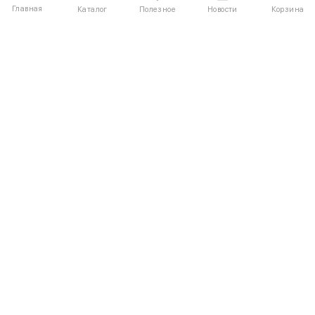
Главная
Полезное
Каталог
Новости
Корзина
ДЛЯ ПОКУПАТЕЛЕЙ
Частые вопросы
О компании
Способы оплаты
Соглашение
Доставка
Агентский договор
Обмен и возврат
Отзывы
КАТАЛОГ
КОНТАКТЫ
Женское
+7 (916) 504-55-88
Коллекции
Написать нам