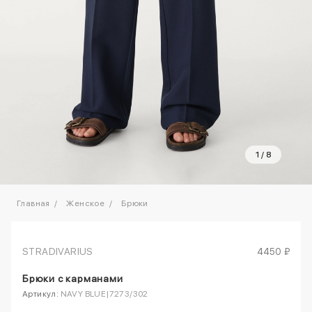
1
/
8
Главная
Женское
Брюки
STRADIVARIUS
4450 ₽
Брюки с карманами
Артикул:
NAVY BLUE|7273/302