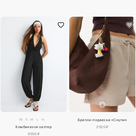
XS
S
M
L
XL
Брелок-подвеска «Снупи»
Комбинезон халтер
2520 ₽
5030 ₽