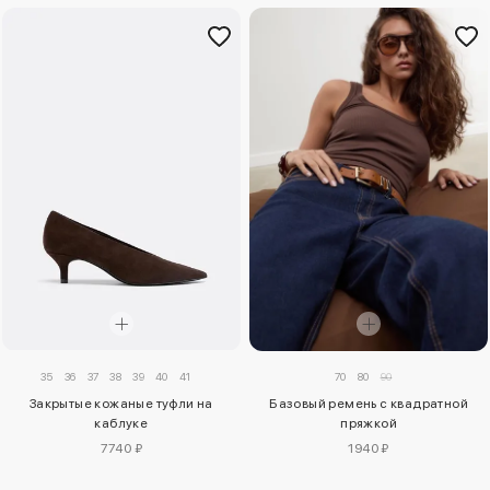
35
36
37
38
39
40
41
70
80
90
Закрытые кожаные туфли на
Базовый ремень с квадратной
каблуке
пряжкой
7740 ₽
1940 ₽