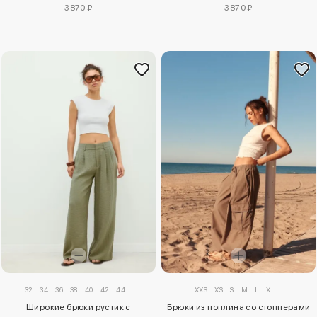
3870 ₽
3870 ₽
32
34
36
38
40
42
44
XXS
XS
S
M
L
XL
Широкие брюки рустик с
Брюки из поплина со стопперами