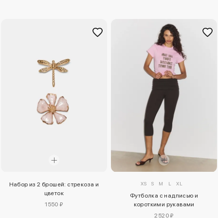
XS
S
M
L
XL
Набор из 2 брошей: стрекоза и
цветок
Футболка с надписью и
1550 ₽
короткими рукавами
2520 ₽