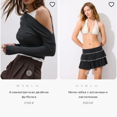
XS
S
M
L
XL
XS
S
M
L
XL
Асимметричная двойная
Мини-юбка с воланами и
футболка
заклепками
3100 ₽
5030 ₽