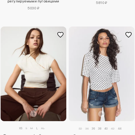
регулируемыми пуговицами
5810 ₽
5030 ₽
XS
S
M
L
XL
32
34
36
38
40
42
44