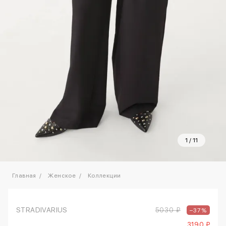
1
/
11
Главная
Женское
Коллекции
STRADIVARIUS
5030 ₽
–37%
3190 ₽