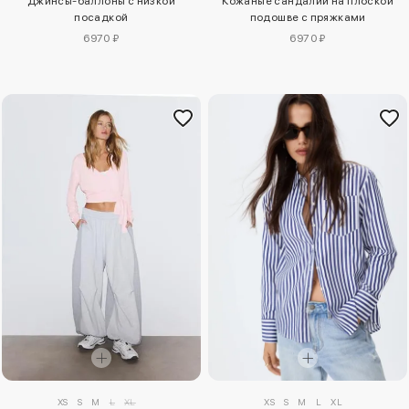
Джинсы-баллоны с низкой
Кожаные сандалии на плоской
посадкой
подошве с пряжками
6970 ₽
6970 ₽
XS
S
M
L
XL
XS
S
M
L
XL