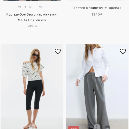
XS
S
M
L
XL
Платок с принтом «Черепа»
Куртка-бомбер с карманами,
1940 ₽
мягкая на ощупь
5810 ₽