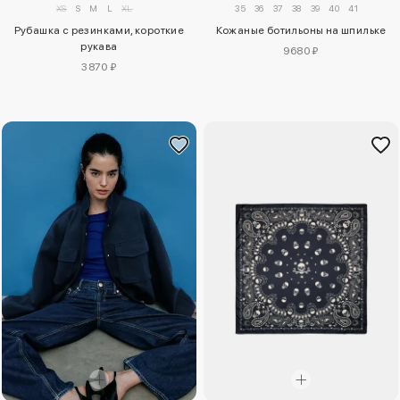
XS
S
M
L
XL
35
36
37
38
39
40
41
Рубашка с резинками, короткие
Кожаные ботильоны на шпильке
рукава
9680 ₽
3870 ₽