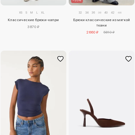
–55%
XS
S
M
L
XL
32
34
36
38
40
42
44
Классические брюки-капри
Брюки классические из мягкой
ткани
3870 ₽
2660 ₽
5810 ₽