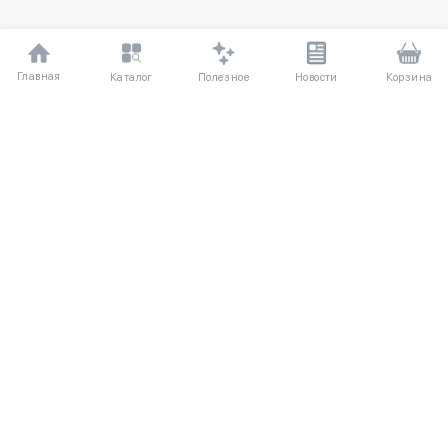
Главная
Полезное
Каталог
Новости
Корзина
ДЛЯ ПОКУПАТЕЛЕЙ
Частые вопросы
О компании
Способы оплаты
Соглашение
Доставка
Агентский договор
Обмен и возврат
Отзывы
КАТАЛОГ
КОНТАКТЫ