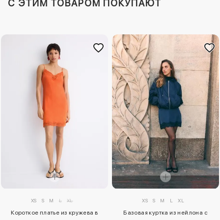
C ЭТИМ ТОВАРОМ ПОКУПАЮТ
XS
S
M
L
XL
XS
S
M
L
XL
Короткое платье из кружева в
Базовая куртка из нейлона с