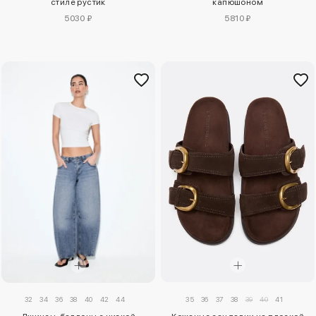
стиле рустик
капюшоном
5030 ₽
5810 ₽
32
34
36
38
40
42
44
35
36
37
38
39
40
41