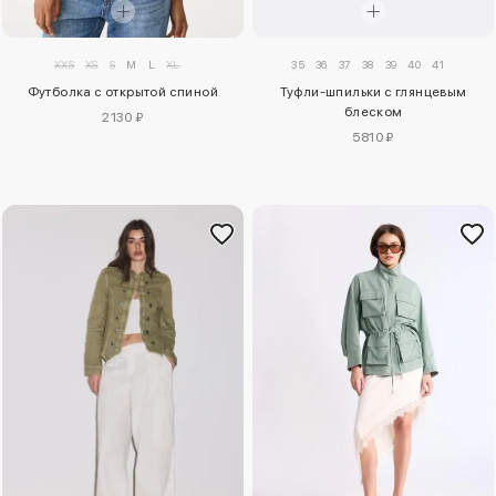
XXS
XS
S
M
L
XL
35
36
37
38
39
40
41
Футболка с открытой спиной
Туфли-шпильки с глянцевым
блеском
2130 ₽
5810 ₽