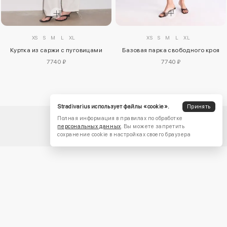
XS
S
M
L
XL
XS
S
M
L
XL
Куртка из саржи с пуговицами
Базовая парка свободного кроя
7740 ₽
7740 ₽
Stradivarius использует файлы «cookie».
Принять
Полная информация в правилах по обработке
персональных данных
. Вы можете запретить
сохранение cookie в настройках своего браузера