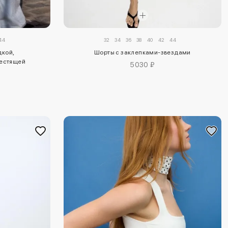
32
34
36
38
40
42
44
44
Шорты с заклепками-звездами
дкой,
лестящей
5030 ₽