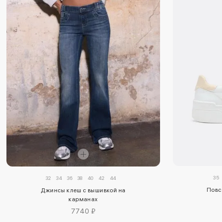
35
32
34
36
38
40
42
44
Повс
Джинсы клеш с вышивкой на
карманах
7740 ₽