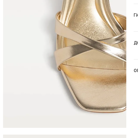
Г
Д
О