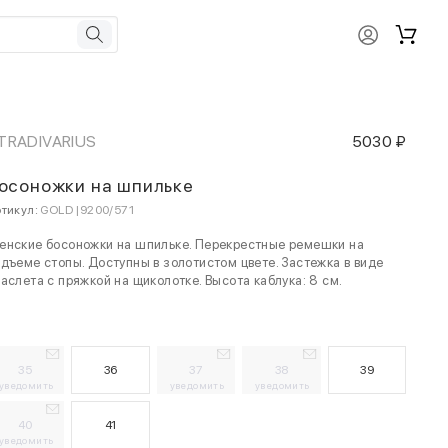
TRADIVARIUS
5030 ₽
осоножки на шпильке
тикул:
GOLD |9200/571
енские босоножки на шпильке. Перекрестные ремешки на
дъеме стопы. Доступны в золотистом цвете. Застежка в виде
аслета с пряжкой на щиколотке. Высота каблука: 8 см.
35
36
37
38
39
уведомить
уведомить
уведомить
40
41
уведомить