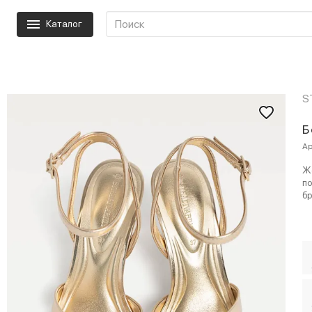
Каталог
S
Б
Ар
Ж
по
бр