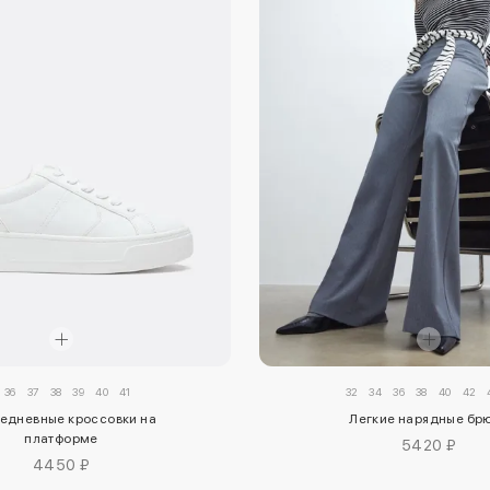
36
37
38
39
40
41
32
34
36
38
40
42
едневные кроссовки на
Легкие нарядные бр
платформе
5420 ₽
4450 ₽