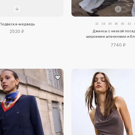
32
34
36
38
40
42
Подвеска-медведь
2520 ₽
Джинсы с низкой поса
широкими штанинами и б
отделкой
7740 ₽