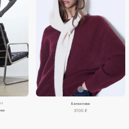
44
Балаклава
юки
3100 ₽