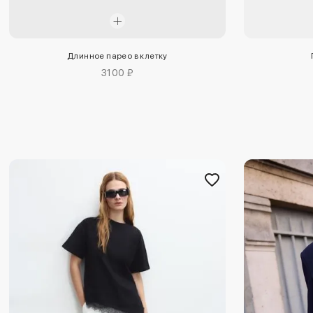
Длинное парео в клетку
3100 ₽