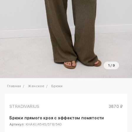
1
/
9
Главная
Женское
Брюки
STRADIVARIUS
3870 ₽
Брюки прямого кроя с эффектом помятости
Артикул:
KHAKI|4545/578/540