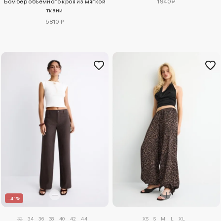
Бомбер объемного кроя из мягкой
1940 ₽
ткани
5810 ₽
–41%
32
34
36
38
40
42
44
XS
S
M
L
XL