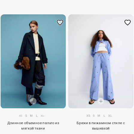
XS
S
M
L
XL
XS
S
M
L
XL
Длинное объемное пальто из
Брюки в пижамном стиле с
мягкой ткани
вышивкой