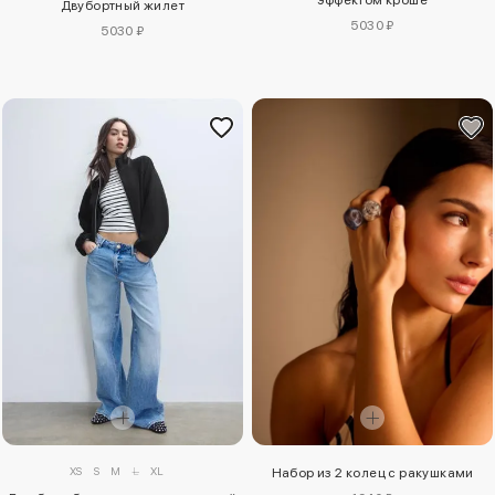
Двубортный жилет
5030 ₽
5030 ₽
XS
S
M
L
XL
Набор из 2 колец с ракушками