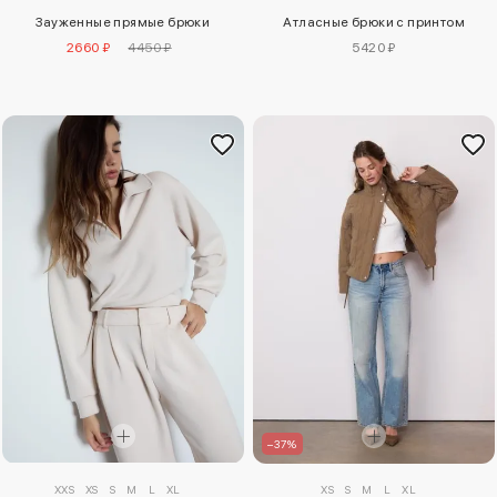
Зауженные прямые брюки
Атласные брюки с принтом
2660 ₽
4450 ₽
5420 ₽
–37%
XS
S
M
L
XL
XXS
XS
S
M
L
XL