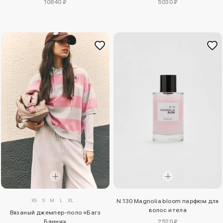
10840 ₽
5030 ₽
XS
S
M
L
XL
N.130 Magnolia bloom парфюм для
волос и тела
Вязаный джемпер-поло «Багз
Банни»
2520 ₽