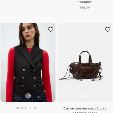
посадкой
5030 ₽
XS
S
M
L
XL
Сумка-корзина кроссбоди с
эффектом кроше