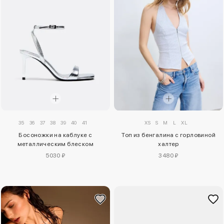
35
36
37
38
39
40
41
XS
S
M
L
XL
Босоножки на каблуке с
Топ из бенгалина с горловиной
металлическим блеском
халтер
5030 ₽
3480 ₽