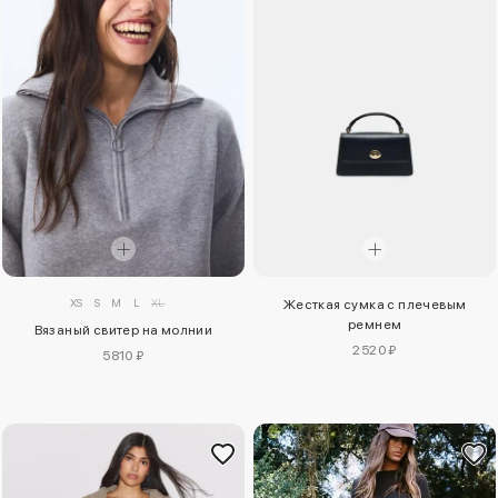
XS
S
M
L
XL
Жесткая сумка с плечевым
ремнем
Вязаный свитер на молнии
2520 ₽
5810 ₽