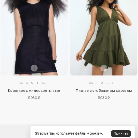
XS
S
M
L
XL
XS
S
M
L
XL
Короткое джинсовое платье
Платье с v-образным вырезом
5030 ₽
5030 ₽
Stradivarius использует файлы «cookie».
Принять