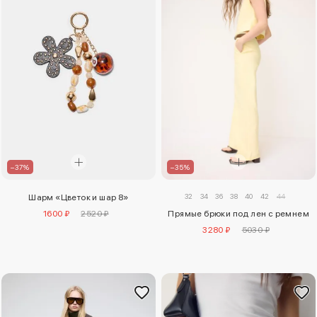
–37%
–35%
32
34
36
38
40
42
44
Шарм «Цветок и шар 8»
1600 ₽
2520 ₽
Прямые брюки под лен с ремнем
3280 ₽
5030 ₽