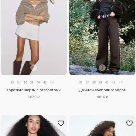
32
34
36
38
40
42
44
32
34
36
38
40
42
44
Короткие шорты с отворотами
Джинсы свободного кроя
3870 ₽
5810 ₽