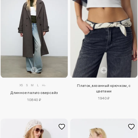
XS
S
M
L
XL
Платок, вязанный крючком, с
цветами
Длинное пальто оверсайз
1940 ₽
10840 ₽