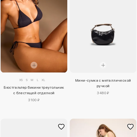
XS
S
M
L
XL
Мини-сумка с металлической
ручкой
Бюстгальтер бикини треугольник
с блестящей отделкой
3480 ₽
3100 ₽