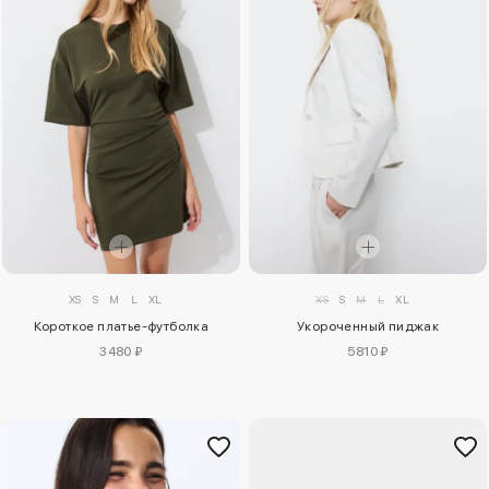
XS
S
M
L
XL
XS
S
M
L
XL
Короткое платье-футболка
Укороченный пиджак
3480 ₽
5810 ₽