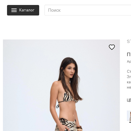
Каталог
S
П
Ар
Ст
Эл
к
не
Ц