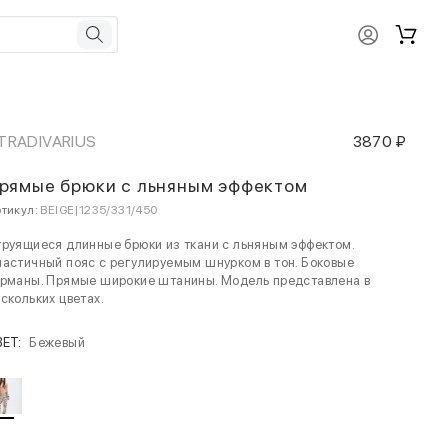
TRADIVARIUS
3870 ₽
рямые брюки с льняным эффектом
тикул:
BEIGE|1235/331/450
руящиеся длинные брюки из ткани с льняным эффектом.
астичный пояс с регулируемым шнурком в тон. Боковые
арманы. Прямые широкие штанины. Модель представлена в
скольких цветах.
ВЕТ:
Бежевый