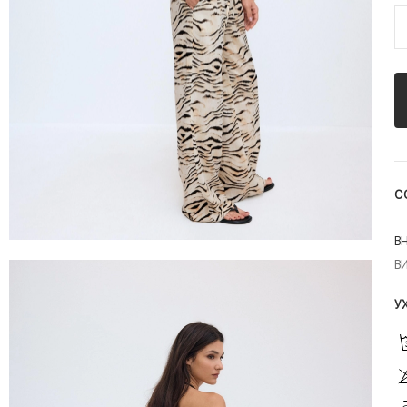
С
В
В
У