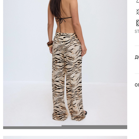
S
Д
О