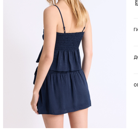
Г
Д
О