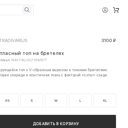
TRADIVARIUS
3100 ₽
тласный топ на бретелях
тикул:
NAVY BLUE|7156/877
руящийся топ с V-образным вырезом и тонкими бретелями.
орки спереди и эластичная ткань с фактурой «соты» сзади.
XS
S
M
L
XL
ДОБАВИТЬ В КОРЗИНУ