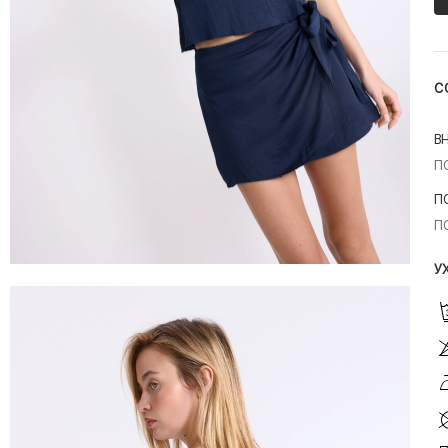
С
В
П
П
П
У