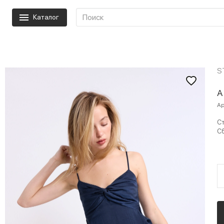
Каталог
S
А
Ар
Ст
Сб