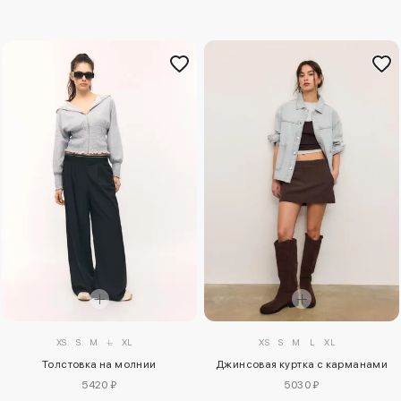
XS
S
M
L
XL
XS
S
M
L
XL
Толстовка на молнии
Джинсовая куртка с карманами
5420 ₽
5030 ₽