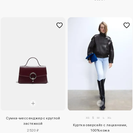
XS
S
M
L
XL
Сумка-мессенджер с круглой
застежкой
Куртка оверсайз с лацканами,
2520 ₽
100% кожа