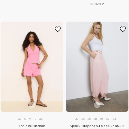
23020 ₽
XS
S
M
L
XL
32
34
36
38
40
42
44
Топ с вышивкой
Брюки-шаровары с защипами и