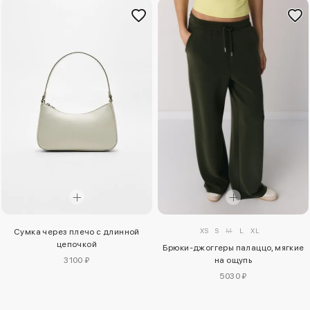
XS
S
M
L
XL
Сумка через плечо с длинной
цепочкой
Брюки-джоггеры палаццо, мягкие
3100 ₽
на ощупь
5030 ₽