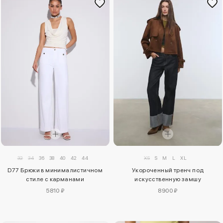
32
34
36
38
40
42
44
XS
S
M
L
XL
D77 Брюки в минималистичном
Укороченный тренч под
стиле с карманами
искусственную замшу
5810 ₽
8900 ₽