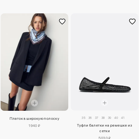
35
36
37
38
39
40
41
Платок в широкую полоску
Туфли балетки на ремешке из
1940 ₽
сетки
5030 ₽