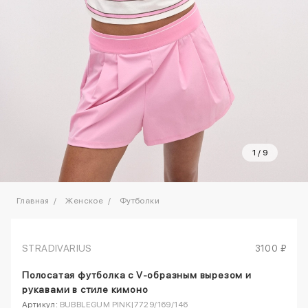
1
/
9
Главная
Женское
Футболки
STRADIVARIUS
3100 ₽
Полосатая футболка с V-образным вырезом и
рукавами в стиле кимоно
Артикул:
BUBBLEGUM PINK|7729/169/146