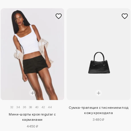
32
34
36
38
40
42
44
Сумка-трапеция с тиснением под
кожу крокодила
Мини-шорты кроя regular с
карманами
3480 ₽
4450 ₽