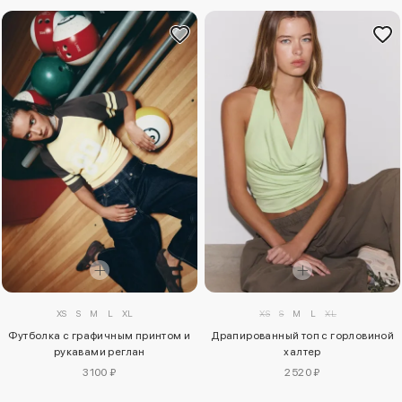
XS
S
M
L
XL
XS
S
M
L
XL
Футболка с графичным принтом и
Драпированный топ с горловиной
рукавами реглан
халтер
3100 ₽
2520 ₽