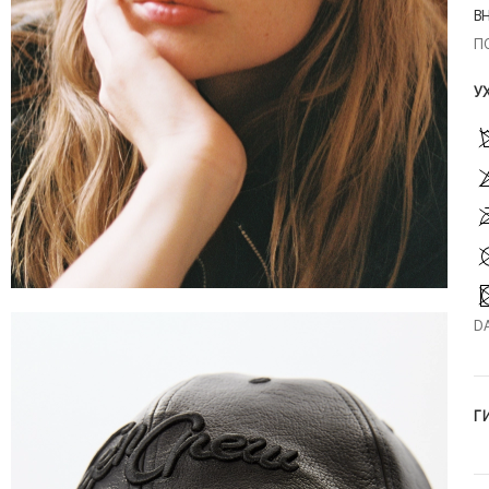
В
П
У
D
Г