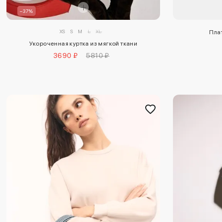
–37%
XS
S
M
L
XL
Пла
Укороченная куртка из мягкой ткани
3690 ₽
5810 ₽