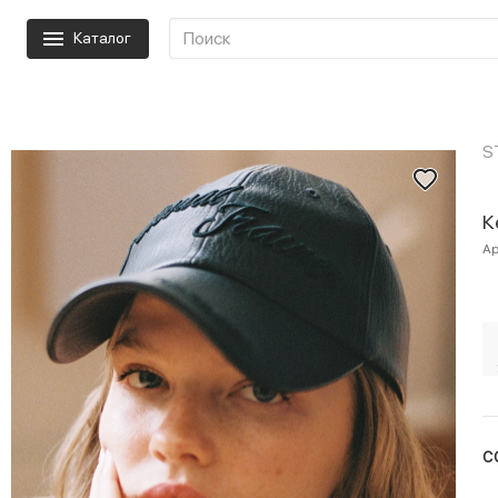
Каталог
S
К
Ар
С