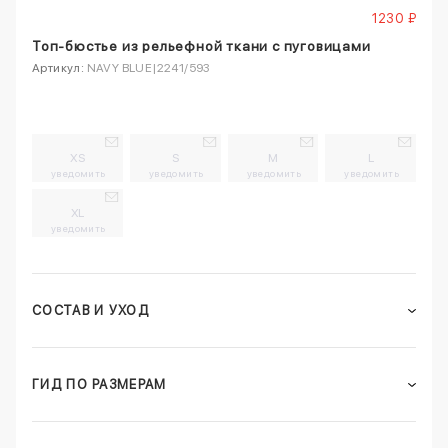
1230 ₽
Топ-бюстье из рельефной ткани с пуговицами
Артикул:
NAVY BLUE|2241/593
XS
S
M
L
уведомить
уведомить
уведомить
уведомить
XL
уведомить
СОСТАВ И УХОД
ГИД ПО РАЗМЕРАМ