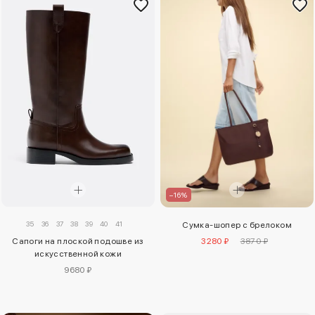
–16%
35
36
37
38
39
40
41
Сумка-шопер с брелоком
Сапоги на плоской подошве из
3280 ₽
3870 ₽
искусственной кожи
9680 ₽