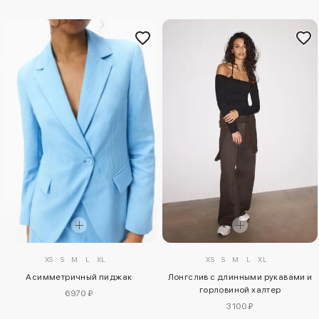
XS
S
M
L
XL
XS
S
M
L
XL
Асимметричный пиджак
Лонгслив с длинными рукавами и
горловиной халтер
6970 ₽
3100 ₽