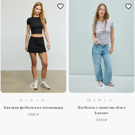
XS
S
M
L
XL
XS
S
M
L
XL
Базовая футболка из полиамида
Футболка с принтом «Багз
Банни»
1940 ₽
3100 ₽