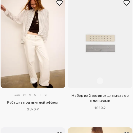
XXS
XS
S
M
L
XL
Набор из 2 резинок для меха со
шпеньками
Рубашка под льняной эффект
1940 ₽
3870 ₽