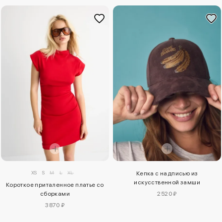
XS
S
M
L
XL
Кепка с надписью из
искусственной замши
Короткое приталенное платье со
сборками
2520 ₽
3870 ₽