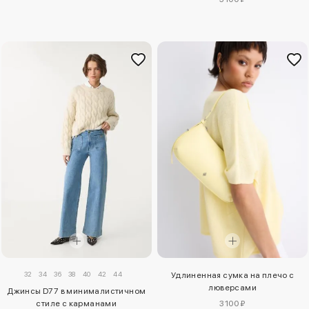
32
34
36
38
40
42
44
Удлиненная сумка на плечо с
люверсами
Джинсы D77 в минималистичном
3100 ₽
стиле с карманами