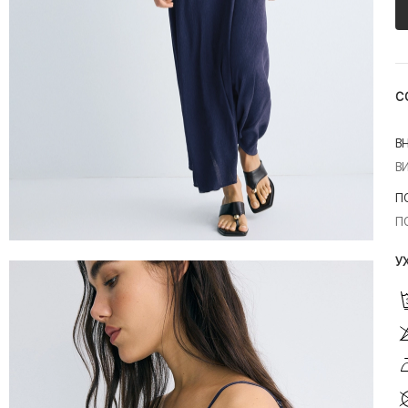
С
В
В
П
П
У