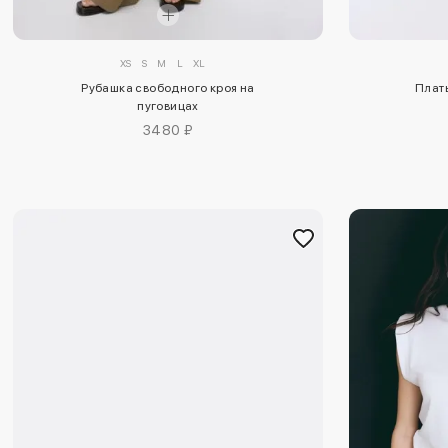
XS
S
M
L
XL
Плать
Рубашка свободного кроя на
пуговицах
3480 ₽