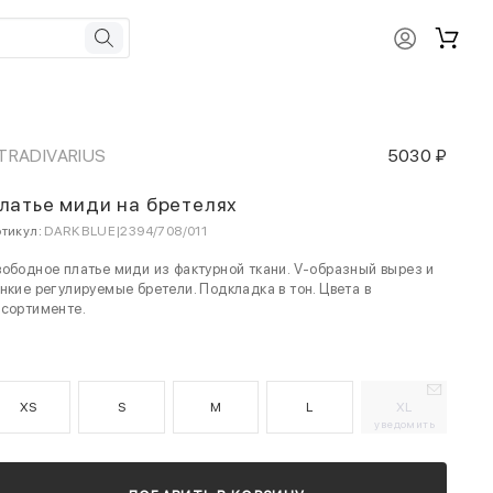
TRADIVARIUS
5030 ₽
латье миди на бретелях
тикул:
DARK BLUE|2394/708/011
ободное платье миди из фактурной ткани. V-образный вырез и
нкие регулируемые бретели. Подкладка в тон. Цвета в
сортименте.
XS
S
M
L
XL
уведомить