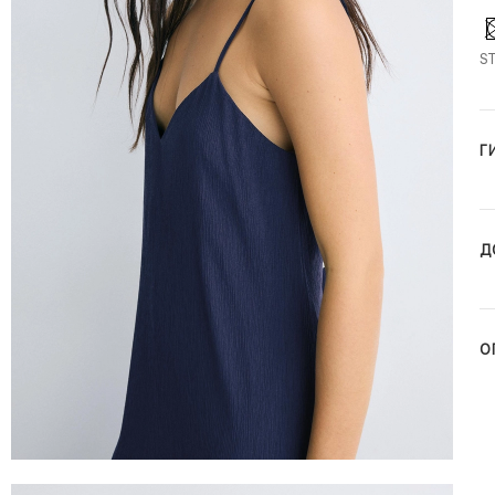
S
Г
Д
О