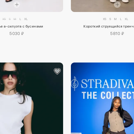
XS
S
M
L
XL
XS
S
M
L
XL
е а-силуэта с бусинами
Короткий струящийся тренч
5030 ₽
5810 ₽