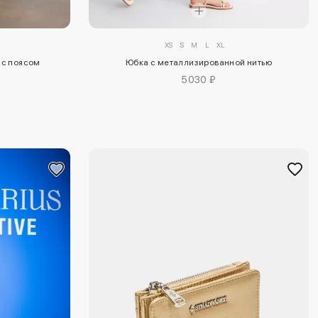
XS
S
M
L
XL
Юбка с металлизированной нитью
 с поясом
5030 ₽