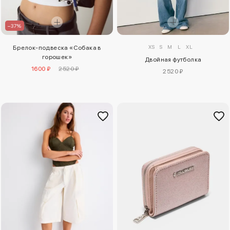
–37%
XS
S
M
L
XL
Брелок-подвеска «Собака в
горошек»
Двойная футболка
1600 ₽
2520 ₽
2520 ₽