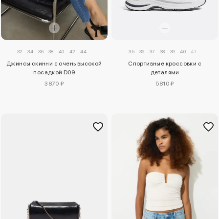
32
34
36
38
40
42
44
35
36
37
38
39
40
41
Джинсы скинни с очень высокой
Спортивные кроссовки с
посадкой D09
деталями
3870 ₽
5810 ₽