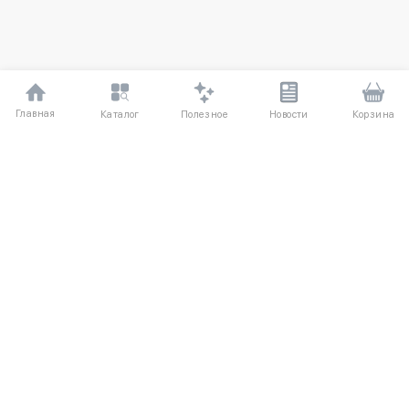
Главная
Полезное
Каталог
Новости
Корзина
ДЛЯ ПОКУПАТЕЛЕЙ
Частые вопросы
О компании
Способы оплаты
Соглашение
Доставка
Агентский договор
Обмен и возврат
Отзывы