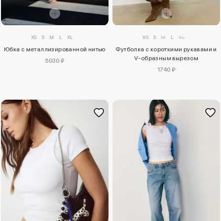
XS
S
M
L
XL
XS
S
M
L
XL
Юбка с металлизированной нитью
Футболка с короткими рукавами и
V-образным вырезом
5030 ₽
1740 ₽