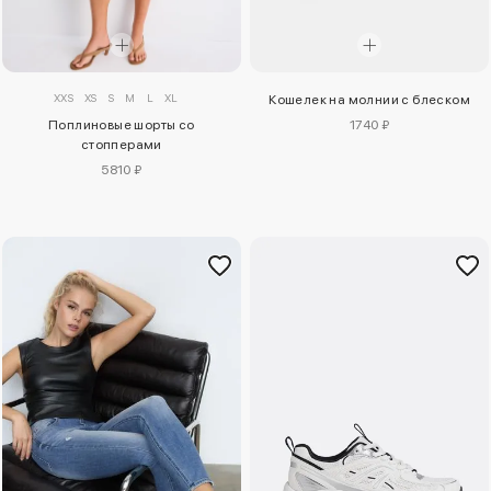
XXS
XS
S
M
L
XL
Кошелек на молнии с блеском
Поплиновые шорты со
1740 ₽
стопперами
5810 ₽