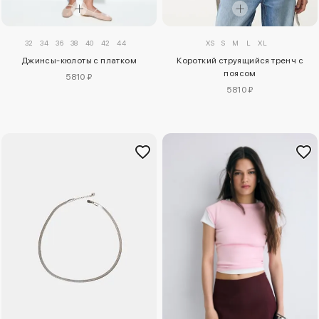
32
34
36
38
40
42
44
XS
S
M
L
XL
Джинсы-кюлоты с платком
Короткий струящийся тренч с
поясом
5810 ₽
5810 ₽