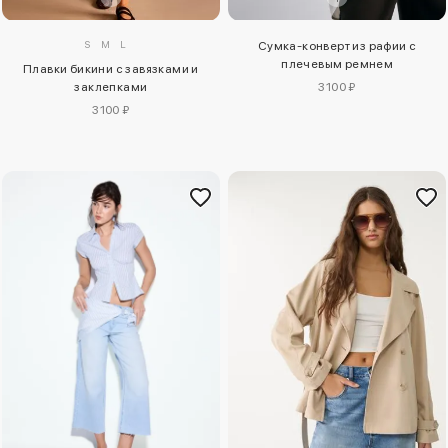
S
M
L
Сумка-конверт из рафии с
плечевым ремнем
Плавки бикини с завязками и
заклепками
3100 ₽
3100 ₽