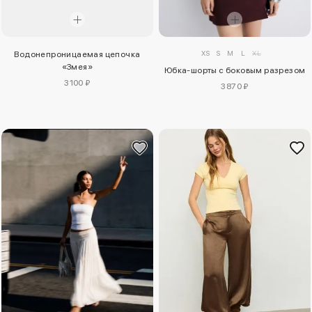
XS
S
M
L
XL
Водонепроницаемая цепочка
«Змея»
Юбка-шорты с боковым разрезом
3100 ₽
3870 ₽