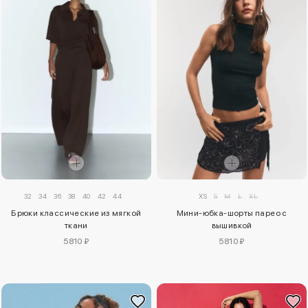
32
34
36
38
40
42
44
XS
S
M
L
XL
Брюки классические из мягкой
Мини-юбка-шорты парео с
ткани
вышивкой
5810 ₽
5810 ₽