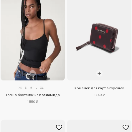
XS
S
M
L
XL
Кошелек для карт в горошек
Топ на бретелях из полиамида
1740 ₽
1550 ₽