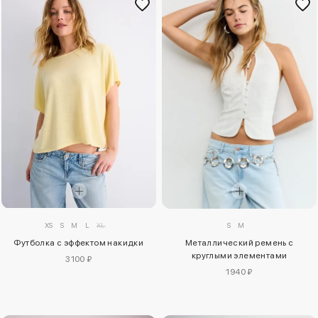
XS
S
M
L
XL
S
M
Футболка с эффектом накидки
Металлический ремень с
круглыми элементами
3100 ₽
1940 ₽