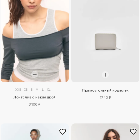
XXS
XS
S
M
L
XL
Прямоугольный кошелек
Лонгслив с накладкой
1740 ₽
3100 ₽