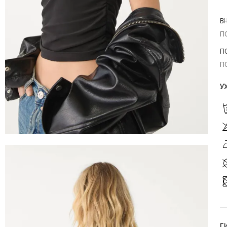
В
П
П
П
У
Г