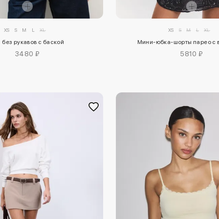
XS
S
M
L
XL
XS
S
M
L
XL
 без рукавов с баской
Мини-юбка-шорты парео с 
3480 ₽
5810 ₽