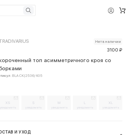
TRADIVARIUS
Нет в наличии
3100 ₽
короченный топ асимметричного кроя со
борками
тикул:
BLACK|2536/405
XS
S
M
L
XL
уведомить
уведомить
уведомить
уведомить
уведомить
ОСТАВ И УХОД