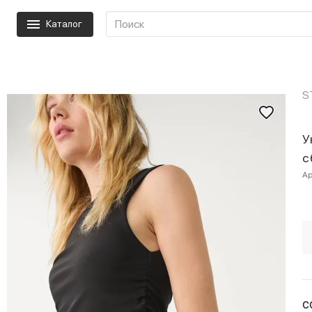
Каталог
S
У
с
Ар
С