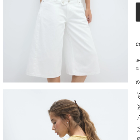
С
В
Х
У