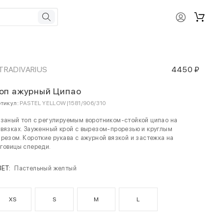
TRADIVARIUS
4450 ₽
оп ажурный Ципао
тикул:
PASTEL YELLOW|1581/906/310
заный топ с регулируемым воротником-стойкой ципао на
вязках. Зауженный крой с вырезом-прорезью и круглым
резом. Короткие рукава с ажурной вязкой и застежка на
говицы спереди.
ВЕТ:
Пастельный желтый
XS
S
M
L