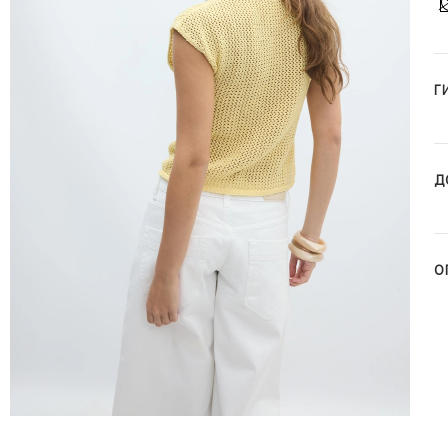
Г
Д
О