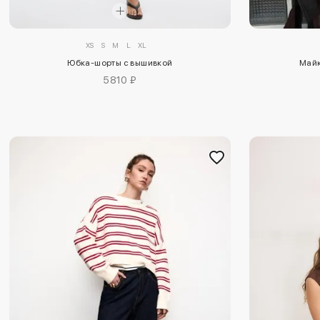
XS
S
M
L
XL
Юбка-шорты с вышивкой
Майк
5810 ₽