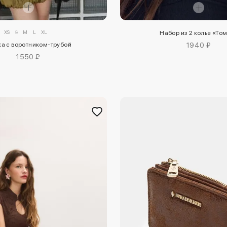
XS
S
M
L
XL
Набор из 2 колье «То
1940 ₽
а с воротником-трубой
1550 ₽