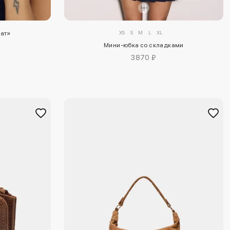
XS
S
M
L
XL
мат»
Мини-юбка со складками
3870 ₽