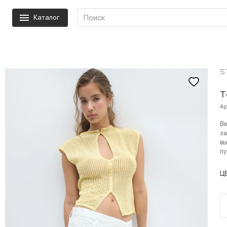
Каталог
S
Т
Ар
Вя
за
вы
пу
Ц