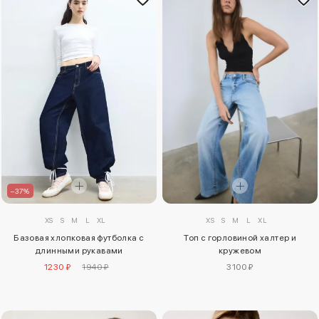
–37%
XS
S
M
L
XL
XS
S
M
L
XL
Базовая хлопковая футболка с
Топ с горловиной халтер и
длинными рукавами
кружевом
1230 ₽
1940 ₽
3100 ₽