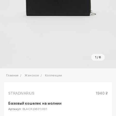
1
/
6
Главная
Женское
Коллекции
STRADIVARIUS
1940 ₽
Базовый кошелек на молнии
Артикул:
BLACK|0631/001