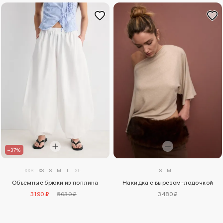
–37%
XXS
XS
S
M
L
XL
S
M
Объемные брюки из поплина
Накидка с вырезом-лодочкой
3190 ₽
5030 ₽
3480 ₽