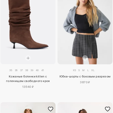
35
36
37
38
39
40
41
XS
S
M
L
XL
Кожаные ботинки kitten с
Юбка-шорты с боковым разрезом
голенищем свободного кроя
3870 ₽
13540 ₽