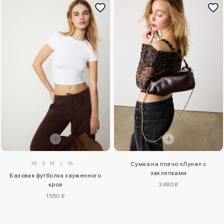
XS
S
M
L
XL
Сумка на плечо «Луна» с
заклепками
Базовая футболка зауженного
кроя
3480 ₽
1550 ₽