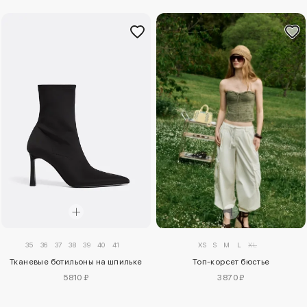
35
36
37
38
39
40
41
XS
S
M
L
XL
Тканевые ботильоны на шпильке
Топ-корсет бюстье
5810 ₽
3870 ₽