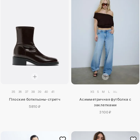
35
36
37
38
39
40
41
XS
S
M
L
XL
Плоские ботильоны-стретч
Асимметричная футболка с
заклепками
5810 ₽
3100 ₽