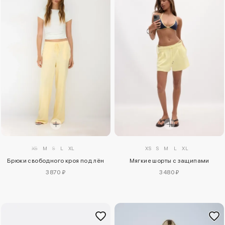
XS
M
S
L
XL
XS
S
M
L
XL
Брюки свободного кроя под лён
Мягкие шорты с защипами
3870 ₽
3480 ₽