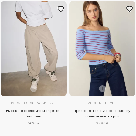
32
34
36
38
40
42
44
XS
S
M
L
XL
Высокотехнологичные брюки-
Трикотажный свитер в полоску
баллоны
облегающего кроя
5030 ₽
3480 ₽