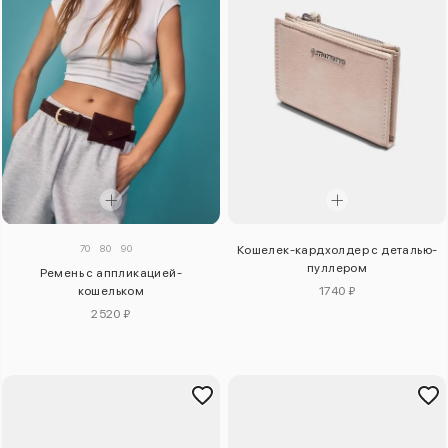
70
80
90
Кошелек-кардхолдер с деталью-
пуллером
Ремень с аппликацией-
кошельком
1740 ₽
2520 ₽