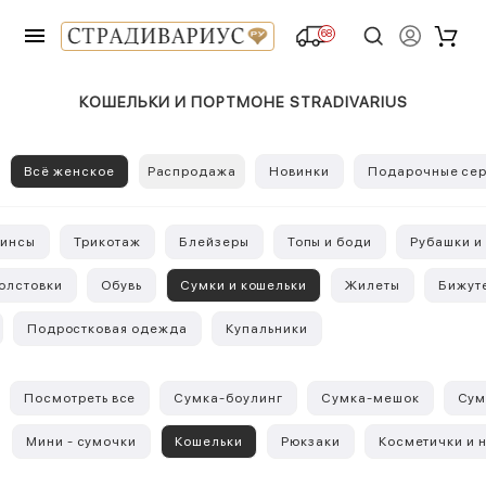
68
КОШЕЛЬКИ И ПОРТМОНЕ STRADIVARIUS
Всё женское
Распродажа
Новинки
Подарочные сер
инсы
Трикотаж
Блейзеры
Топы и боди
Рубашки и
Толстовки
Обувь
Сумки и кошельки
Жилеты
Бижут
Подростковая одежда
Купальники
Посмотреть все
Сумка-боулинг
Сумка-мешок
Сум
Мини - сумочки
Кошельки
Рюкзаки
Косметички и 