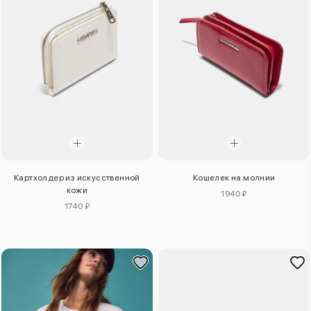
Картхолдер из искусственной
Кошелек на молнии
кожи
1940 ₽
1740 ₽