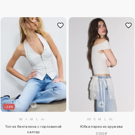
–24%
XS
S
M
L
XL
XS
S
M
L
XL
Топ из бенгалина с горловиной
Юбка парео из кружева
халтер
3100 ₽