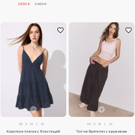
2660 ₽
3480 ₽
XS
S
M
L
XL
XS
S
M
L
XL
Короткое платье с блестящей
Топ на бретелях с кружевом