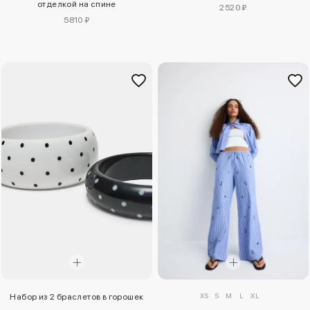
отделкой на спине
2520 ₽
5810 ₽
XS
S
M
L
XL
Набор из 2 браслетов в горошек