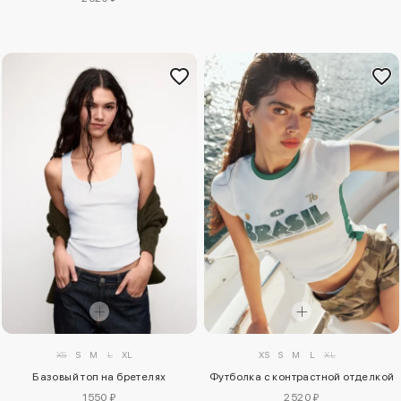
XS
S
M
L
XL
XS
S
M
L
XL
Базовый топ на бретелях
Футболка с контрастной отделкой
1550 ₽
2520 ₽