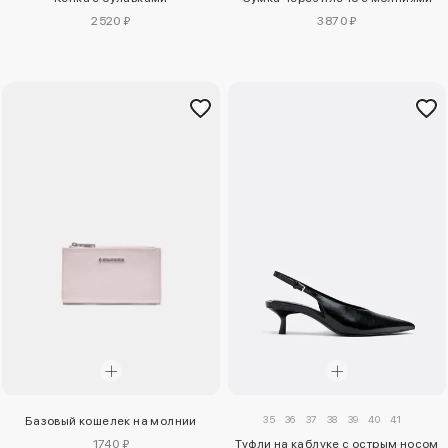
2520 ₽
3870 ₽
35
36
37
38
39
40
41
Базовый кошелек на молнии
1740 ₽
Туфли на каблуке с острым носом