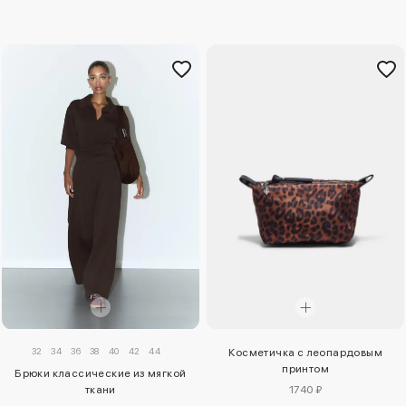
32
34
36
38
40
42
44
Косметичка с леопардовым
принтом
Брюки классические из мягкой
ткани
1740 ₽