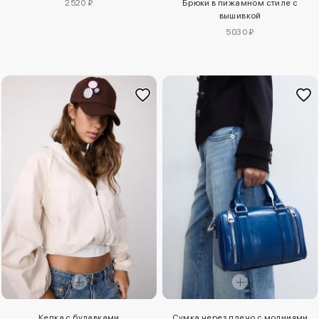
2520 ₽
Брюки в пижамном стиле с
вышивкой
5030 ₽
Кепка с булавками
Сумка через плечо с молниями