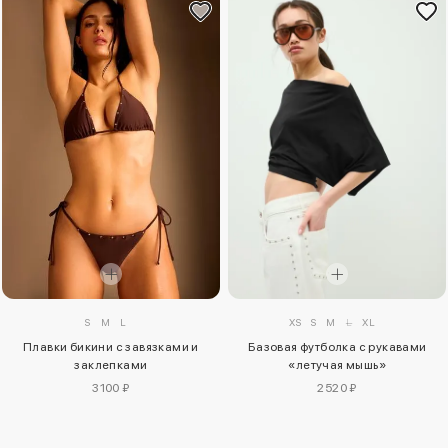
S
M
L
XS
S
M
L
XL
Плавки бикини с завязками и
Базовая футболка с рукавами
заклепками
«летучая мышь»
3100 ₽
2520 ₽