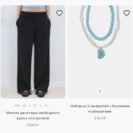
XXS
XS
S
M
L
XL
Набор из 2 ожерелий с бусинами
и ракушками
Мягкие джоггеры свободного
кроя с отстрочкой
2520 ₽
5030 ₽