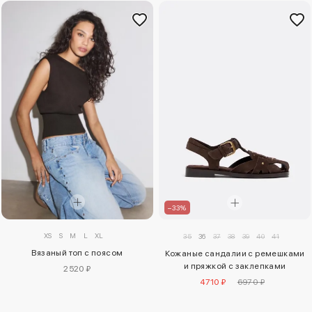
–33%
XS
S
M
L
XL
35
36
37
38
39
40
41
Вязаный топ с поясом
Кожаные сандалии с ремешками
и пряжкой с заклепками
2520 ₽
4710 ₽
6970 ₽