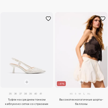
–41%
35
36
37
38
39
40
41
XS
S
M
L
XL
Туфли на среднем тонком
Высокотехнологичные шорты-
каблуке из сетки со стразами
баллоны