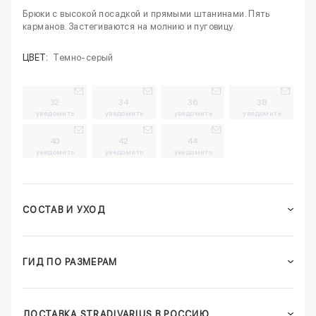
Брюки с высокой посадкой и прямыми штанинами. Пять
карманов. Застегиваются на молнию и пуговицу.
ЦВЕТ:
Темно-серый
32
34
36
38
уведомить
уведомить
уведомить
уведомить
40
42
44
уведомить
уведомить
уведомить
СОСТАВ И УХОД
ГИД ПО РАЗМЕРАМ
ДОСТАВКА STRADIVARIUS В РОССИЮ