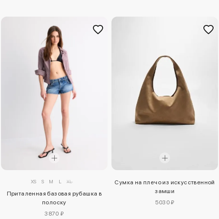
XS
S
M
L
XL
Сумка на плечо из искусственной
замши
Приталенная базовая рубашка в
полоску
5030 ₽
3870 ₽