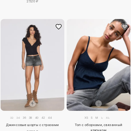
2520 ₽
32
34
36
38
40
42
44
XS
S
M
L
XL
Джинсовые шорты с стразами
Топ с оборками, связанный
крючком