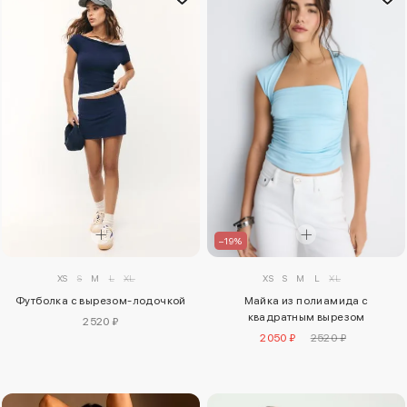
–19%
XS
S
M
L
XL
XS
S
M
L
XL
Футболка с вырезом-лодочкой
Майка из полиамида с
квадратным вырезом
2520 ₽
2050 ₽
2520 ₽