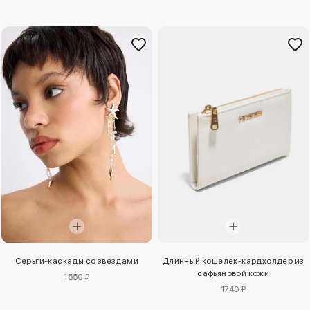
Серьги-каскады со звездами
Длинный кошелек-кардхолдер из
сафьяновой кожи
1550 ₽
1740 ₽