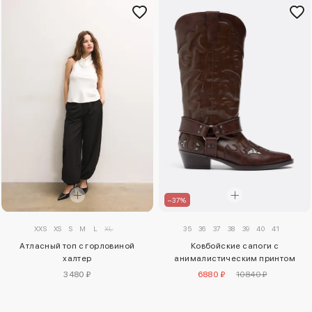
–37%
XXS
XS
S
M
L
XL
35
36
37
38
39
40
41
Атласный топ с горловиной
Ковбойские сапоги с
халтер
анималистическим принтом
3480 ₽
6880 ₽
10840 ₽