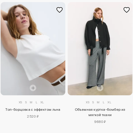
XS
S
M
L
XL
XS
S
M
L
XL
Топ-борцовка с эффектом льна
Объемная куртка-бомбер из
мягкой ткани
2520 ₽
9680 ₽