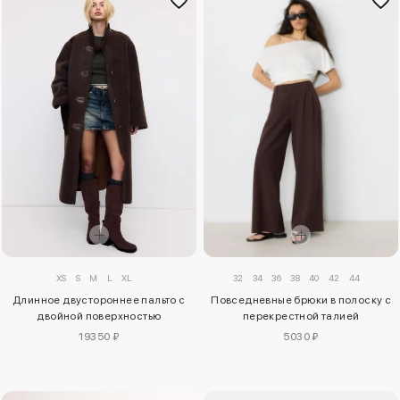
XS
S
M
L
XL
32
34
36
38
40
42
44
Длинное двустороннее пальто с
Повседневные брюки в полоску с
двойной поверхностью
перекрестной талией
19350 ₽
5030 ₽