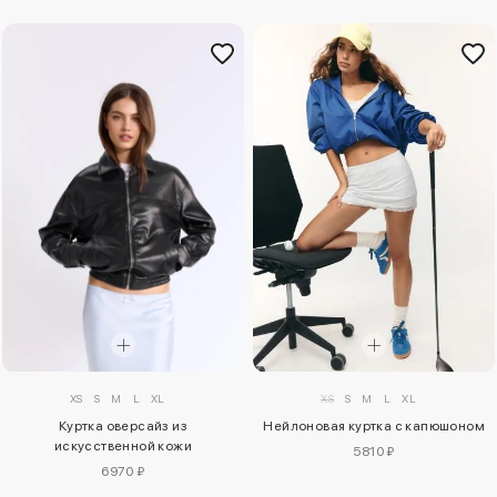
XS
S
M
L
XL
XS
S
M
L
XL
Куртка оверсайз из
Нейлоновая куртка с капюшоном
искусственной кожи
5810 ₽
6970 ₽