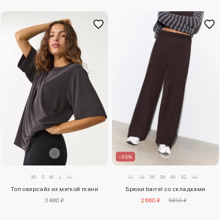
–55%
XS
S
M
L
XL
32
34
36
38
40
42
44
Топ оверсайз из мягкой ткани
Брюки barrel со складками
3480 ₽
2660 ₽
5810 ₽