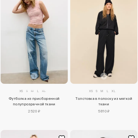
XS
S
M
L
XL
XS
S
M
L
XL
Футболка из присборенной
Толстовка в полоску из мягкой
полупрозрачной ткани
ткани
2520 ₽
5810 ₽