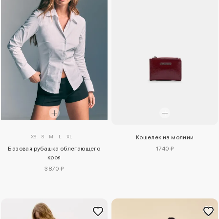
XS
S
M
L
XL
Кошелек на молнии
Базовая рубашка облегающего
1740 ₽
кроя
3870 ₽