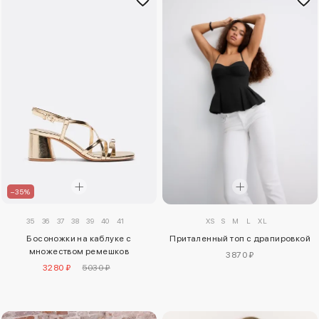
–35%
35
36
37
38
39
40
41
XS
S
M
L
XL
Босоножки на каблуке с
Приталенный топ с драпировкой
множеством ремешков
3870 ₽
3280 ₽
5030 ₽