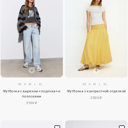
XS
S
M
L
XL
XS
S
M
L
XL
Футболка с вырезом «лодочка» и
Футболка с контрастной отделкой
полосками
2520 ₽
3100 ₽