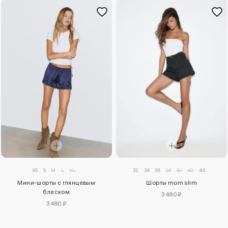
XS
S
M
L
XL
32
34
36
38
40
42
44
Мини-шорты с глянцевым
Шорты mom slim
блеском
3480 ₽
3480 ₽