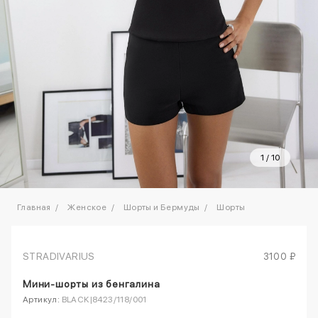
1
/
10
Главная
Женское
Шорты и Бермуды
Шорты
STRADIVARIUS
3100 ₽
Мини-шорты из бенгалина
Артикул:
BLACK|8423/118/001