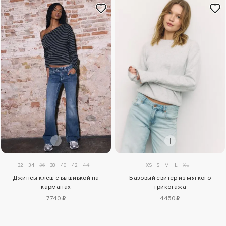
32
34
36
38
40
42
44
XS
S
M
L
XL
Джинсы клеш с вышивкой на
Базовый свитер из мягкого
карманах
трикотажа
7740 ₽
4450 ₽