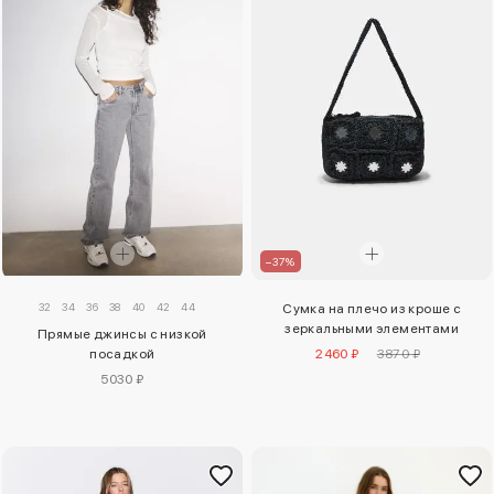
–37%
32
34
36
38
40
42
44
Сумка на плечо из кроше с
зеркальными элементами
Прямые джинсы с низкой
посадкой
2460 ₽
3870 ₽
5030 ₽