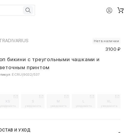
TRADIVARIUS
Нет в наличии
3100 ₽
оп бикини с треугольными чашками и
веточным принтом
тикул:
ECRU|9032/537
XS
S
M
L
XL
уведомить
уведомить
уведомить
уведомить
уведомить
ОСТАВ И УХОД