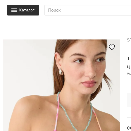
Каталог
S
Т
ц
Ар
С