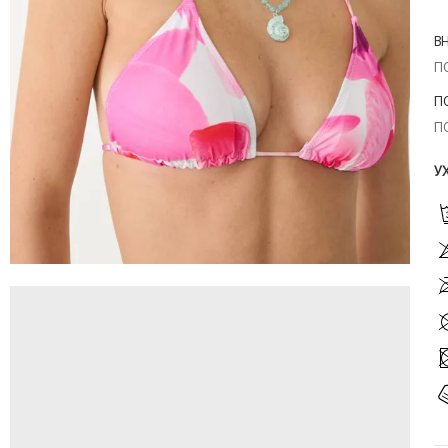
В
П
П
П
У