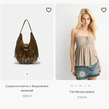
XS
S
M
L
XL
Сумка на плечо с бахромой и
пряжкой
Топ бандо кроше
5810 ₽
3100 ₽