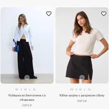
XS
S
M
L
XL
XS
S
M
L
XL
Рубашка из бенгалина со
Юбка-шорты с разрезом сбоку
сборками
3870 ₽
3870 ₽