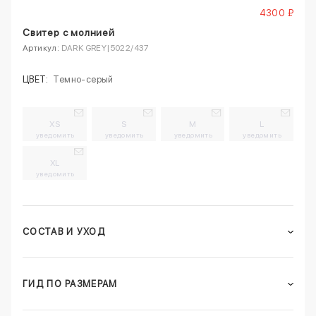
4300 ₽
Свитер с молнией
Артикул:
DARK GREY|5022/437
ЦВЕТ:
Темно-серый
XS
S
M
L
уведомить
уведомить
уведомить
уведомить
XL
уведомить
СОСТАВ И УХОД
ГИД ПО РАЗМЕРАМ