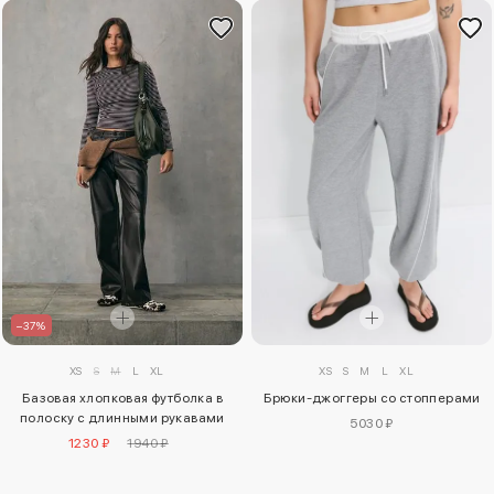
–37%
XS
S
M
L
XL
XS
S
M
L
XL
Базовая хлопковая футболка в
Брюки-джоггеры со стопперами
полоску с длинными рукавами
5030 ₽
1230 ₽
1940 ₽