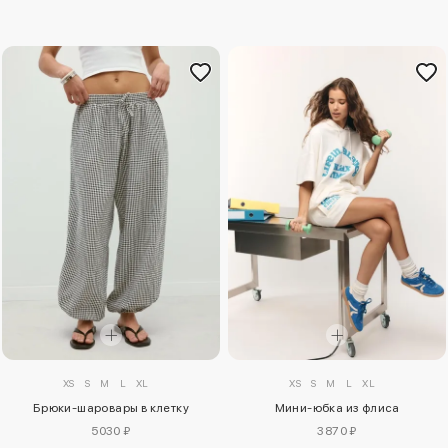
XS
S
M
L
XL
XS
S
M
L
XL
Мини-юбка из флиса
Брюки-шаровары в клетку
3870 ₽
5030 ₽