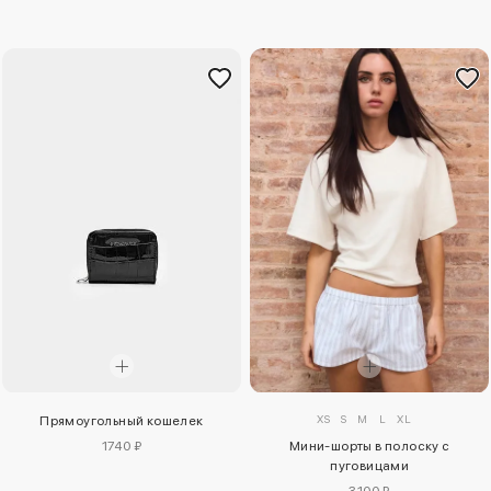
XS
S
M
L
XL
Прямоугольный кошелек
1740 ₽
Мини-шорты в полоску с
пуговицами
3100 ₽