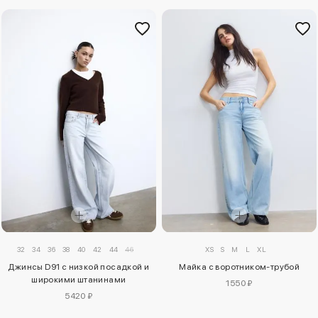
32
34
36
38
40
42
44
46
XS
S
M
L
XL
Джинсы D91 с низкой посадкой и
Майка с воротником-трубой
широкими штанинами
1550 ₽
5420 ₽