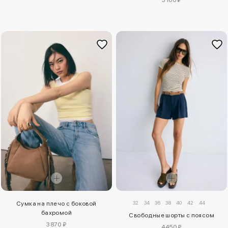
32
34
36
38
40
42
44
Сумка на плечо с боковой
бахромой
Свободные шорты с поясом
3870 ₽
4450 ₽