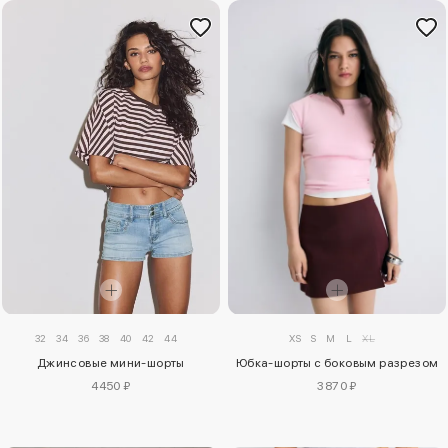
32
34
36
38
40
42
44
XS
S
M
L
XL
Джинсовые мини-шорты
Юбка-шорты с боковым разрезом
4450 ₽
3870 ₽