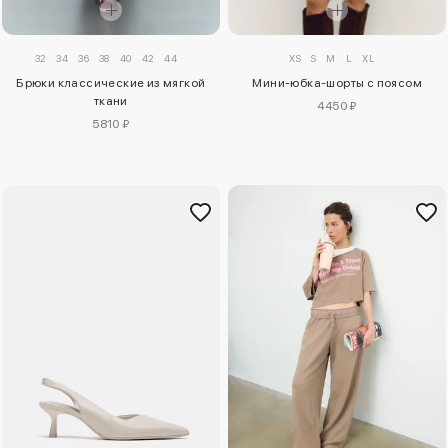
32
34
36
38
40
42
44
XS
S
M
L
XL
Брюки классические из мягкой
Мини-юбка-шорты с поясом
ткани
4450 ₽
5810 ₽