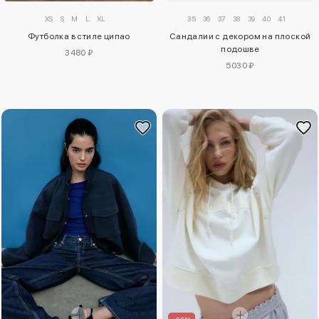
XS
S
M
L
XL
35
36
37
38
39
40
41
Футболка в стиле ципао
Сандалии с декором на плоской
подошве
3480 ₽
5030 ₽