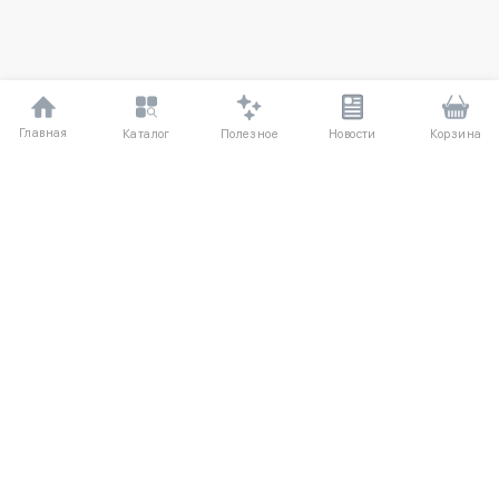
Главная
Полезное
Каталог
Новости
Корзина
ДЛЯ ПОКУПАТЕЛЕЙ
Частые вопросы
О компании
Способы оплаты
Соглашение
Доставка
Агентский договор
Обмен и возврат
Отзывы