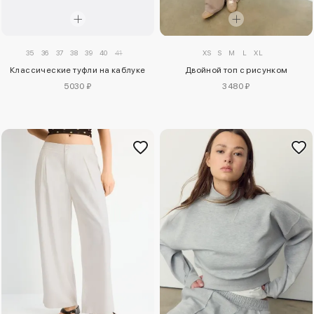
35
36
37
38
39
40
41
XS
S
M
L
XL
Классические туфли на каблуке
Двойной топ с рисунком
5030 ₽
3480 ₽