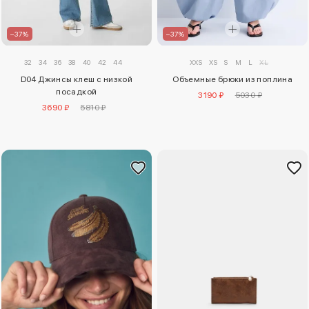
–37%
–37%
32
34
36
38
40
42
44
XXS
XS
S
M
L
XL
D04 Джинсы клеш с низкой
Объемные брюки из поплина
посадкой
3190 ₽
5030 ₽
3690 ₽
5810 ₽