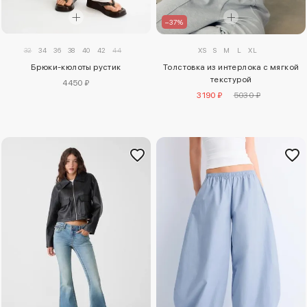
–37%
32
34
36
38
40
42
44
XS
S
M
L
XL
Брюки-кюлоты рустик
Толстовка из интерлока с мягкой
текстурой
4450 ₽
3190 ₽
5030 ₽