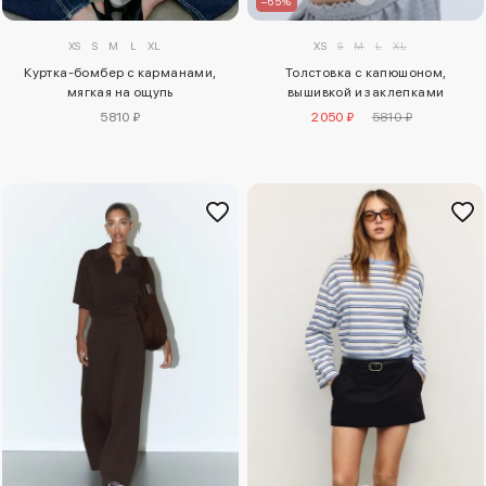
–65%
XS
S
M
L
XL
XS
S
M
L
XL
Куртка-бомбер с карманами,
Толстовка с капюшоном,
мягкая на ощупь
вышивкой и заклепками
5810 ₽
2050 ₽
5810 ₽