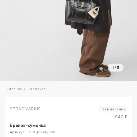
1
/
5
Главная
Женское
STRADIVARIUS
Нет в наличии
1940 ₽
Брелок-сумочка
Артикул:
ECRU|3240/708