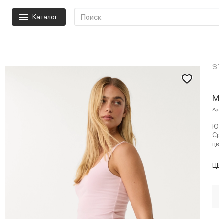
Каталог
S
М
Ар
Юб
Ср
цв
Ц