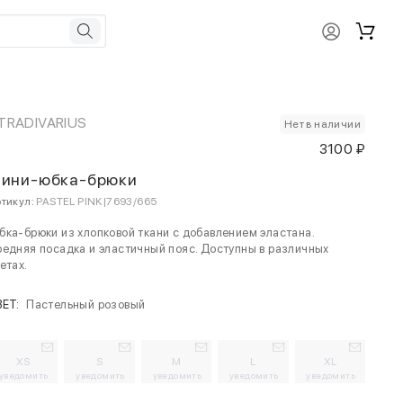
TRADIVARIUS
Нет в наличии
3100 ₽
ини-юбка-брюки
тикул:
PASTEL PINK|7693/665
ка-брюки из хлопковой ткани с добавлением эластана.
едняя посадка и эластичный пояс. Доступны в различных
етах.
ВЕТ:
Пастельный розовый
XS
S
M
L
XL
уведомить
уведомить
уведомить
уведомить
уведомить