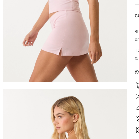
С
В
Х
П
Х
У