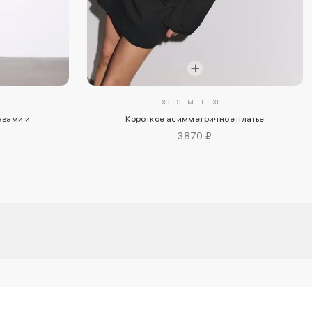
XS
S
M
L
XL
Короткое асимметричное платье
авами и
3870 ₽