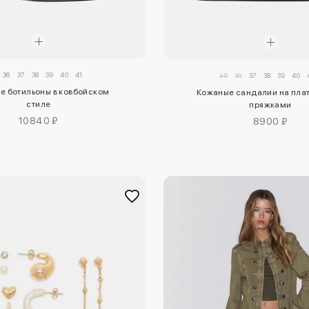
36
37
38
39
40
41
35
36
37
38
39
40
е ботильоны в ковбойском
Кожаные сандалии на пла
стиле
пряжками
10840 ₽
8900 ₽