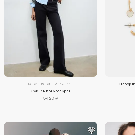
32
34
36
38
40
42
44
Набор и
Джинсы прямого кроя
5420 ₽