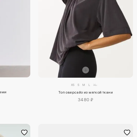
XS
S
M
L
XL
ками
Топ оверсайз из мягкой ткани
3480 ₽