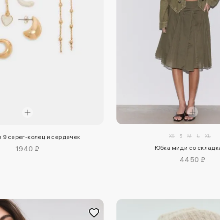
XS
S
M
L
XL
з 9 серег-колец и сердечек
Юбка миди со склад
1940 ₽
4450 ₽