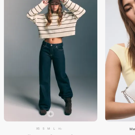
XS
S
M
L
XL
Ми