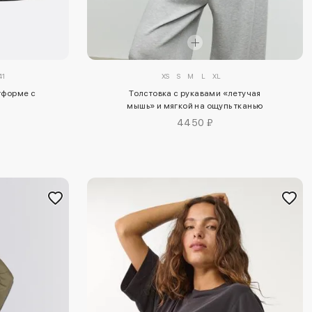
41
XS
S
M
L
XL
тформе с
Толстовка с рукавами «летучая
мышь» и мягкой на ощупь тканью
4450 ₽