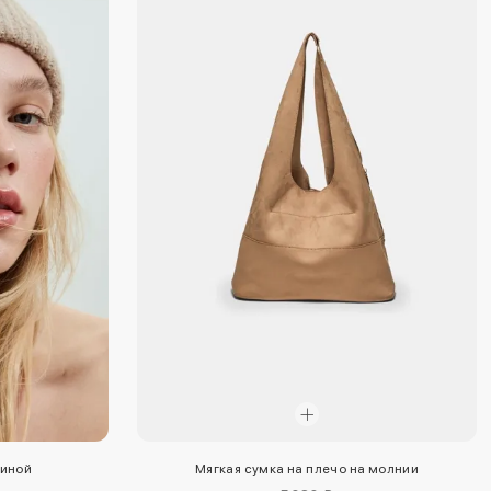
тиной
Мягкая сумка на плечо на молнии