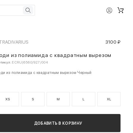
TRADIVARIUS
3100 ₽
оди из полиамида с квадратным вырезом
тикул:
ECRU|6560/927/004
оди из полиамида с квадратным вырезом Черный
XS
S
M
L
XL
ДОБАВИТЬ В КОРЗИНУ