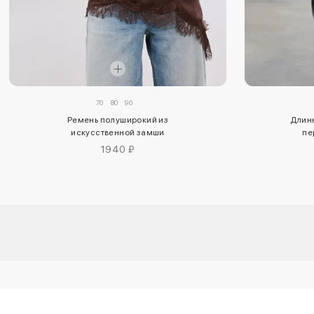
70
80
90
Ремень полуширокий из
Длинн
искусственной замши
пе
1940 ₽