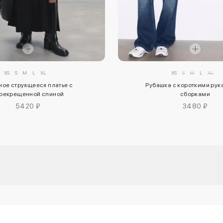
XS
S
M
L
XL
XS
S
M
L
XL
ое струящееся платье с
Рубашка с короткими рук
рекрещенной спиной
сборками
5420 ₽
3480 ₽