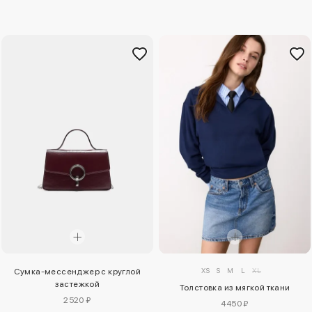
XS
S
M
L
XL
Сумка-мессенджер с круглой
застежкой
Толстовка из мягкой ткани
2520 ₽
4450 ₽