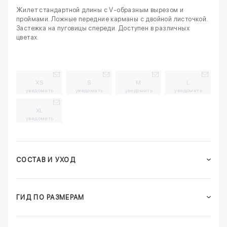
Жилет стандартной длины с V-образным вырезом и
проймами. Ложные передние карманы с двойной листочкой.
Застежка на пуговицы спереди. Доступен в различных
цветах.
XS
S
M
L
уведомить
уведомить
уведомить
уведомить
XL
уведомить
СОСТАВ И УХОД
ГИД ПО РАЗМЕРАМ