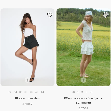
32
34
36
38
40
42
44
XS
S
M
L
XL
Шорты mom slim
Юбка-шорты из бамбука с
воланами
3480 ₽
3870 ₽