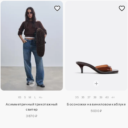
XS
S
M
L
XL
35
36
37
38
39
40
41
Асимметричный трикотажный
Босоножки на виниловом каблуке
свитер
5030 ₽
3870 ₽