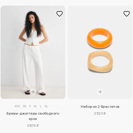
XXS
XS
S
M
L
XL
Набор из 2 браслетов
Брюки-джоггеры свободного
2520 ₽
кроя
3870 ₽