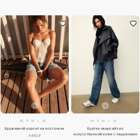
XS
S
M
L
XL
XS
S
M
L
XL
Куртка оверсайз из
Кружевной корсет на косточках
искусственной кожи с лацканами
4450 ₽