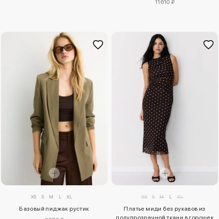
11610 ₽
XS
S
M
L
XL
XS
S
M
L
XL
Платье миди без рукавов из
Базовый пиджак рустик
полупрозрачной ткани в горошек