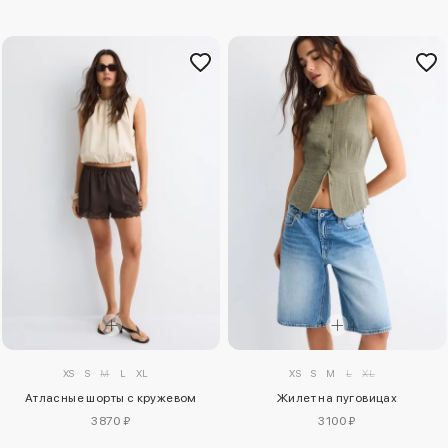
XS
S
M
L
XL
XS
S
M
L
XL
Атласные шорты с кружевом
Жилет на пуговицах
3870 ₽
3100 ₽