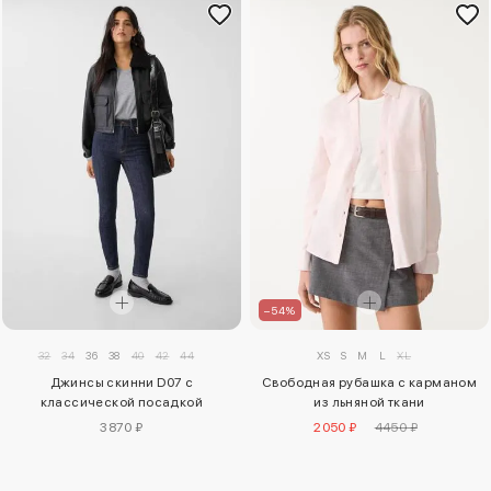
–54%
32
34
36
38
40
42
44
XS
S
M
L
XL
Джинсы скинни D07 с
Свободная рубашка с карманом
классической посадкой
из льняной ткани
3870 ₽
2050 ₽
4450 ₽