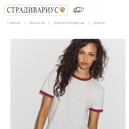
8
Главная
Женское
Шорты и Бермуды
Шорты