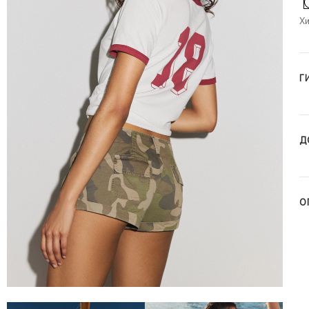
Хи
Г
Д
О