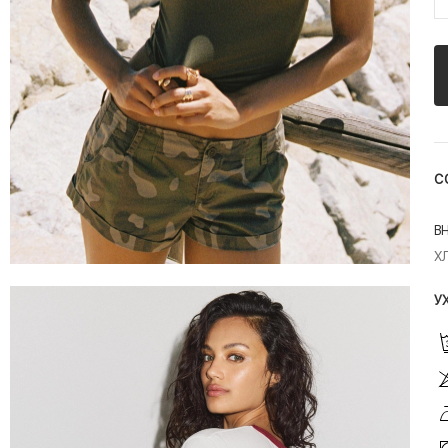
С
В
Х
У