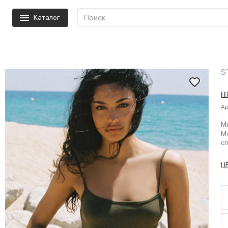
Каталог
S
Ш
Ар
Ми
Мо
сп
Ц