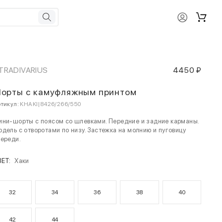
TRADIVARIUS
4450 ₽
орты с камуфляжным принтом
тикул:
KHAKI|8426/266/550
ни-шорты с поясом со шлевками. Передние и задние карманы.
дель с отворотами по низу. Застежка на молнию и пуговицу
ереди.
ВЕТ:
Хаки
32
34
36
38
40
42
44