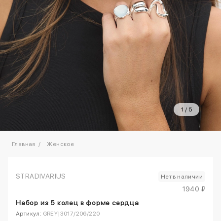
1
/
5
Главная
Женское
STRADIVARIUS
Нет в наличии
1940 ₽
Набор из 5 колец в форме сердца
Артикул:
GREY|3017/206/220