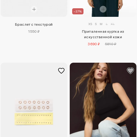
–37%
XS
S
M
L
XL
Браслет с текстурой
Приталенная куртка из
1550 ₽
искусственной кожи
3690 ₽
5810 ₽