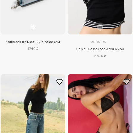
70
80
90
Кошелек на молнии с блеском
1740 ₽
Ремень с боковой пряжкой
2520 ₽