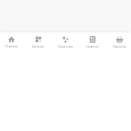
Главная
Полезное
Каталог
Новости
Корзина
ДЛЯ ПОКУПАТЕЛЕЙ
Частые вопросы
О компании
Способы оплаты
Соглашение
Доставка
Агентский договор
Обмен и возврат
Отзывы