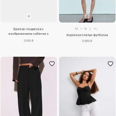
XS
S
M
L
XL
Брелок-подвеска с
изображением собачки с
Короткое платье-футболка
эффектом кожи
3100 ₽
3480 ₽