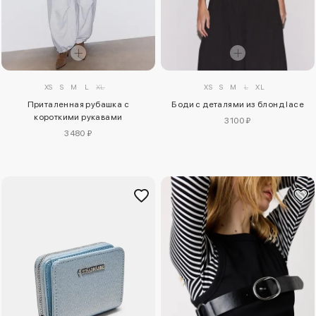
XS
S
M
L
XL
XS
S
M
L
XL
Приталенная рубашка с
Боди с деталями из блонд lace
короткими рукавами
3100 ₽
3480 ₽