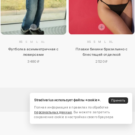
XS
S
M
L
XL
XS
S
M
L
XL
Футболка асимметричная с
Плавки бикини бразильяно с
люверсами
блестящей отделкой
3480 ₽
2520 ₽
Stradivarius использует файлы «cookie».
Принять
Полная информация в правилах по обработке
персональных данных
. Вы можете запретить
сохранение cookie в настройках своего браузера