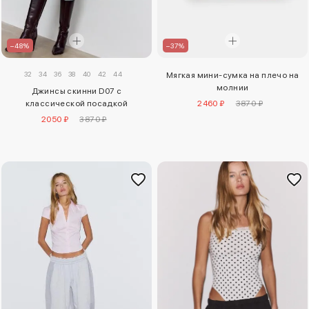
–48%
–37%
32
34
36
38
40
42
44
Мягкая мини-сумка на плечо на
молнии
Джинсы скинни D07 с
классической посадкой
2460 ₽
3870 ₽
2050 ₽
3870 ₽