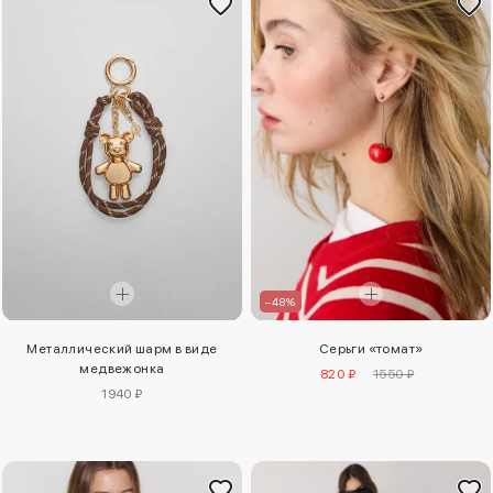
–48%
Металлический шарм в виде
Серьги «томат»
медвежонка
820 ₽
1550 ₽
1940 ₽