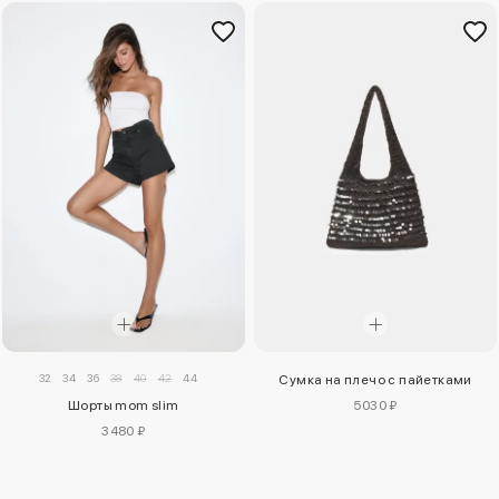
32
34
36
38
40
42
44
Сумка на плечо с пайетками
Шорты mom slim
5030 ₽
3480 ₽