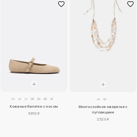
35
36
37
38
39
40
41
99
M
Кожаные балетки с носом
Многослойное ожерелье с
пуговицами
5810 ₽
2520 ₽