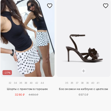
–27%
32
34
36
38
40
42
44
35
36
37
38
39
40
41
Шорты с принтом в горошек
Босоножки на каблуке с цветком
3280 ₽
4450 ₽
6970 ₽