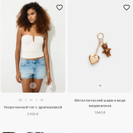
XS
S
M
L
XL
Металлический шарм в виде
медвежонка
Укороченный топ с драпировкой
1940 ₽
3100 ₽