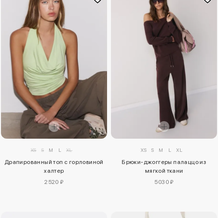
XS
S
M
L
XL
XS
S
M
L
XL
Драпированный топ с горловиной
Брюки-джоггеры палаццо из
халтер
мягкой ткани
2520 ₽
5030 ₽