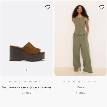
35
36
37
38
39
40
41
32
34
36
38
40
42
44
Босоножки на платформе из кожи
Хаки
7740 ₽
5030 ₽