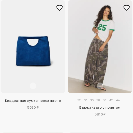
32
34
36
38
40
42
44
Квадратная сумка через плечо
5030 ₽
Брюки карго с принтом
5810 ₽