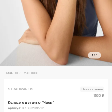
1
/
5
Главная
Женское
STRADIVARIUS
Нет в наличии
1550 ₽
Кольцо с деталью “Часы”
Артикул:
GREY|3239/706