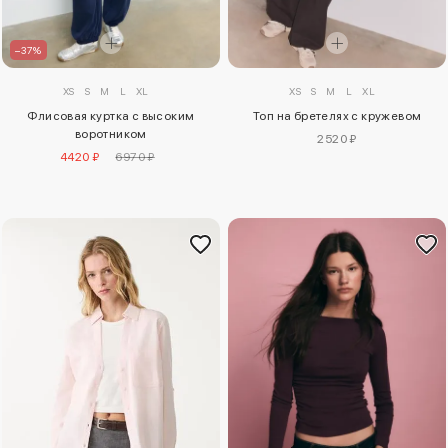
–37%
XS
S
M
L
XL
XS
S
M
L
XL
Флисовая куртка с высоким
Топ на бретелях с кружевом
воротником
2520 ₽
4420 ₽
6970 ₽