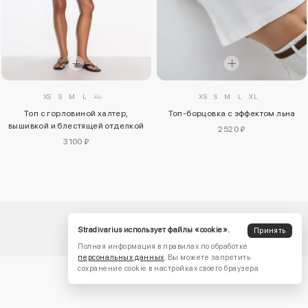
XS
S
M
L
XL
XS
S
M
L
XL
Топ с горловиной халтер,
Топ-борцовка с эффектом льна
вышивкой и блестящей отделкой
2520 ₽
3100 ₽
Stradivarius использует файлы «cookie».
Принять
Полная информация в правилах по обработке
персональных данных
. Вы можете запретить
сохранение cookie в настройках своего браузера