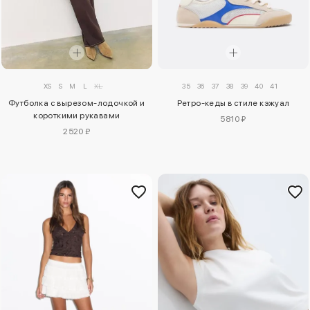
XS
S
M
L
XL
35
36
37
38
39
40
41
Футболка с вырезом-лодочкой и
Ретро-кеды в стиле кэжуал
короткими рукавами
5810 ₽
2520 ₽