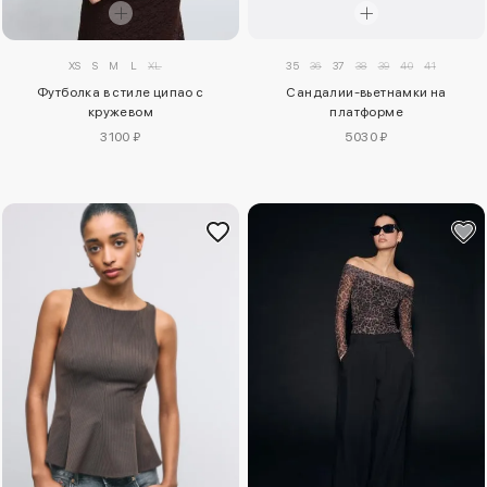
XS
S
M
L
XL
35
36
37
38
39
40
41
Футболка в стиле ципао с
Сандалии-вьетнамки на
кружевом
платформе
3100 ₽
5030 ₽