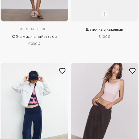
XS
S
M
L
XL
Шапочка с камнями
Юбка миди с пайетками
3100 ₽
5030 ₽