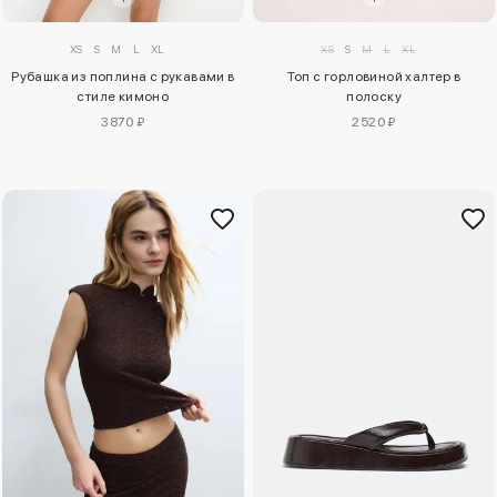
XS
S
M
L
XL
XS
S
M
L
XL
Рубашка из поплина с рукавами в
Топ с горловиной халтер в
стиле кимоно
полоску
3870 ₽
2520 ₽