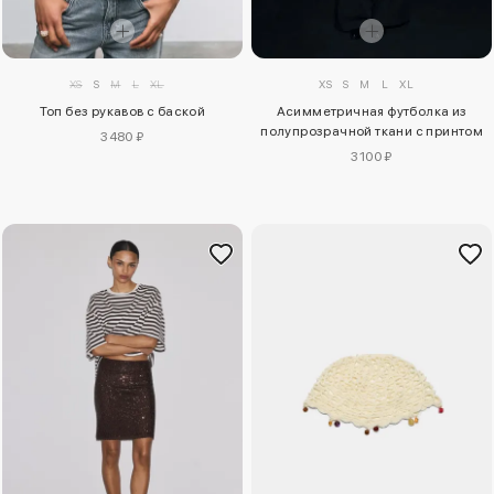
XS
S
M
L
XL
XS
S
M
L
XL
Топ без рукавов с баской
Асимметричная футболка из
полупрозрачной ткани с принтом
3480 ₽
3100 ₽