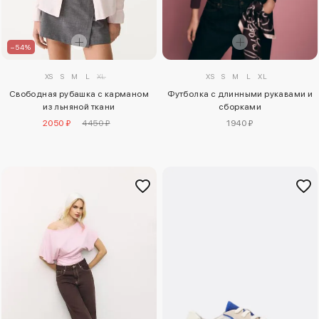
–54%
XS
S
M
L
XL
XS
S
M
L
XL
Свободная рубашка с карманом
Футболка с длинными рукавами и
из льняной ткани
сборками
2050 ₽
4450 ₽
1940 ₽