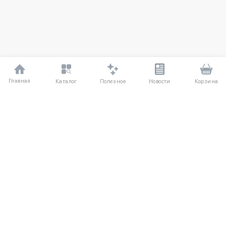
Главная
Полезное
Каталог
Новости
Корзина
ДЛЯ ПОКУПАТЕЛЕЙ
Частые вопросы
О компании
Способы оплаты
Соглашение
Доставка
Агентский договор
Обмен и возврат
Отзывы