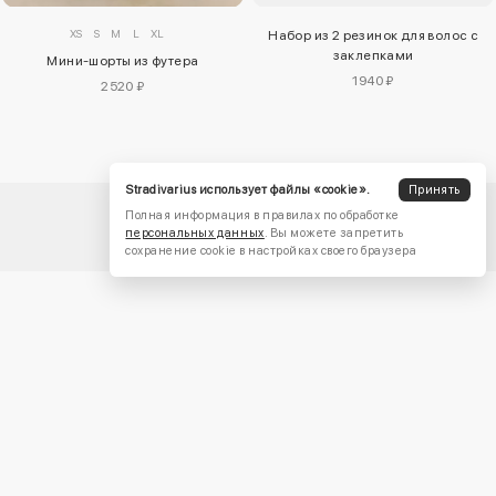
XS
S
M
L
XL
Набор из 2 резинок для волос с
заклепками
Мини-шорты из футера
1940 ₽
2520 ₽
Stradivarius использует файлы «cookie».
Принять
Полная информация в правилах по обработке
персональных данных
. Вы можете запретить
сохранение cookie в настройках своего браузера