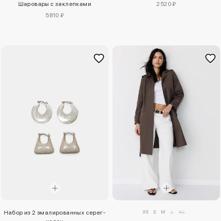
Шаровары с заклепками
2520 ₽
5810 ₽
XS
S
M
L
XL
Набор из 2 эмалированных серег-