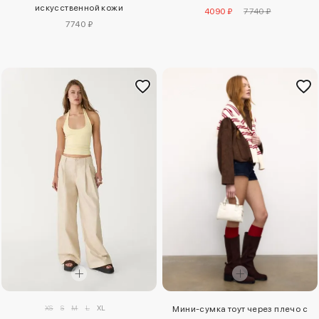
искусственной кожи
4090 ₽
7740 ₽
7740 ₽
XS
S
M
L
XL
Мини-сумка тоут через плечо с