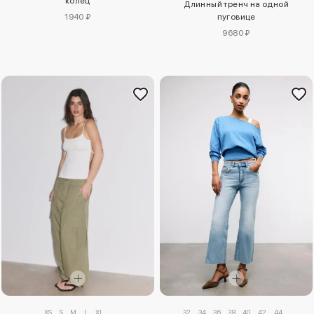
колец
Длинный тренч на одной
1940 ₽
пуговице
9680 ₽
XS
S
M
L
XL
32
34
36
38
40
42
44