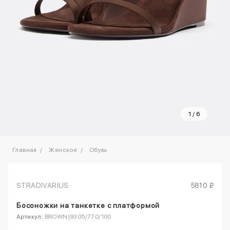
1
/
6
Главная
Женское
Обувь
STRADIVARIUS
5810 ₽
Босоножки на танкетке с платформой
Артикул:
BROWN|9305/770/100