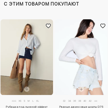
C ЭТИМ ТОВАРОМ ПОКУПАЮТ
XXS
XS
S
M
L
XL
32
34
36
38
40
42
44
Рубашка под льняной эффект
Рваные джинсовые шорты D75