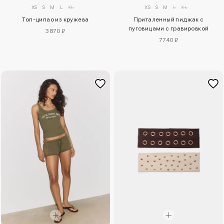
XS
S
M
L
XL
XS
S
M
L
XL
Топ-ципао из кружева
Приталенный пиджак с
пуговицами с гравировкой
3870 ₽
7740 ₽