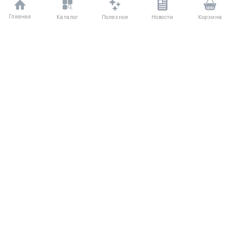
Главная
Полезное
Каталог
Новости
Корзина
ДЛЯ ПОКУПАТЕЛЕЙ
Частые вопросы
О компании
Способы оплаты
Соглашение
Доставка
Агентский договор
Обмен и возврат
Отзывы
КАТАЛОГ
КОНТАКТЫ
Женское
+7 (916) 504-55-88