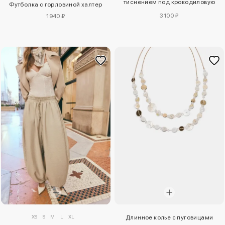
тиснением под крокодиловую
Футболка с горловиной халтер
кожу
3100 ₽
1940 ₽
XS
S
M
L
XL
Длинное колье с пуговицами