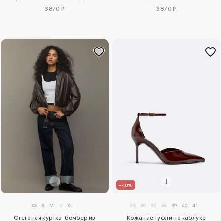
3870 ₽
3870 ₽
–48%
XS
S
M
L
XL
35
36
37
38
39
40
41
Стеганая куртка-бомбер из
Кожаные туфли на каблуке