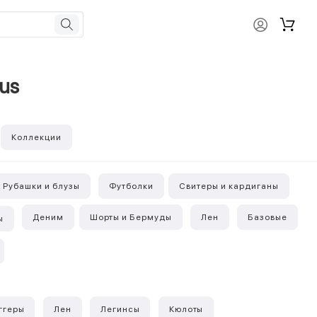
ius
Коллекции
Рубашки и блузы
Футболки
Свитеры и кардиганы
Деним
Шорты и Бермуды
Лен
Базовые
ы
ггеры
Лен
Легинсы
Кюлоты