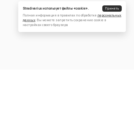
Stradivarius использует файлы «cookie».
Принять
Полная информация в правилах по обработке
персональных
данных
. Вы можете запретить сохранение cookie в
настройках своего браузера
КОНТАКТЫ
+7 (916) 504-55-88
Написать нам