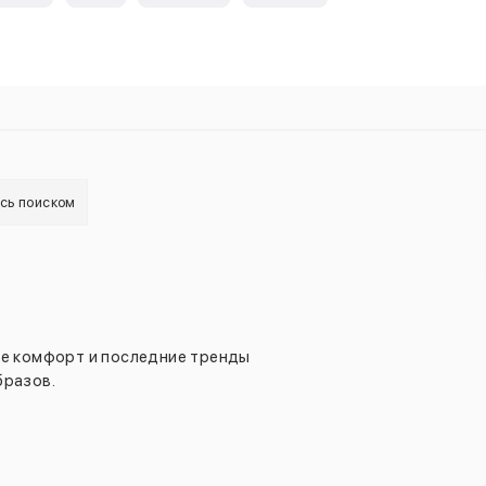
есь поиском
ебе комфорт и последние тренды
бразов.