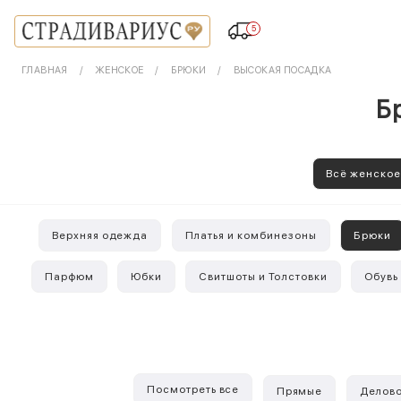
5
ГЛАВНАЯ
ЖЕНСКОЕ
БРЮКИ
ВЫСОКАЯ ПОСАДКА
Бр
Всё женско
Верхняя одежда
Платья и комбинезоны
Брюки
Парфюм
Юбки
Свитшоты и Толстовки
Обувь
Посмотреть все
Прямые
Делово