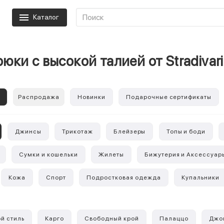
Каталог
юки с высокой талией от Stradivar
е
Распродажа
Новинки
Подарочные сертификаты
Джинсы
Трикотаж
Блейзеры
Топы и боди
Сумки и кошельки
Жилеты
Бижутерия и Аксессуар
Кожа
Спорт
Подростковая одежда
Купальники
й стиль
Карго
Свободный крой
Палаццо
Джо